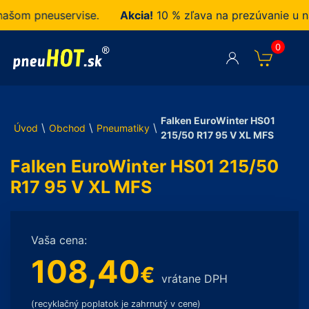
om pneuservise.
Akcia!
10 % zľava na prezúvanie u nás
0
Falken EuroWinter HS01
\
\
\
Úvod
Obchod
Pneumatiky
215/50 R17 95 V XL MFS
Falken EuroWinter HS01 215/50
R17 95 V XL MFS
Vaša cena:
108,40
€
vrátane DPH
(recyklačný poplatok je zahrnutý v cene)