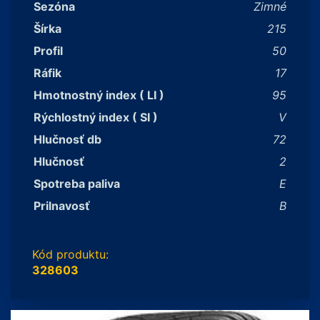
Sezóna
Zimné
Šírka
215
Profil
50
Ráfik
17
Hmotnostný index ( LI )
95
Rýchlostný index ( SI )
V
Hlučnosť db
72
Hlučnosť
2
Spotreba paliva
E
Prilnavosť
B
Kód produktu:
328603