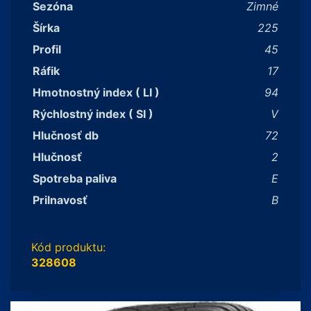
Sezóna
Zimné
Šírka
225
Profil
45
Ráfik
17
Hmotnostný index ( LI )
94
Rýchlostný index ( SI )
V
Hlučnosť db
72
Hlučnosť
2
Spotreba paliva
E
Prilnavosť
B
Kód produktu:
328608