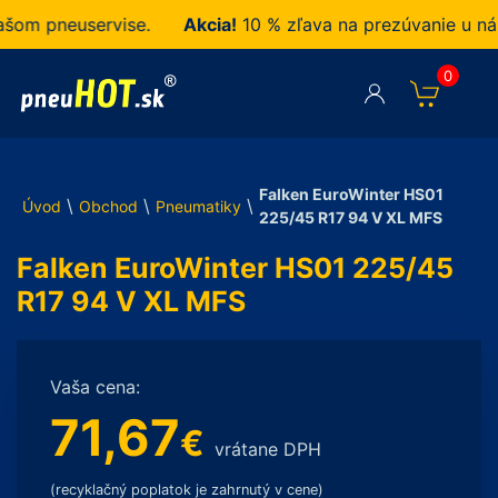
m pneuservise.
Akcia!
10 % zľava na prezúvanie u nás 
0
Falken EuroWinter HS01
\
\
\
Úvod
Obchod
Pneumatiky
225/45 R17 94 V XL MFS
Falken EuroWinter HS01 225/45
R17 94 V XL MFS
Vaša cena:
71,67
€
vrátane DPH
(recyklačný poplatok je zahrnutý v cene)