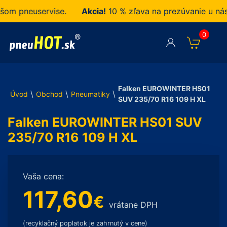
 pneuservise.
Akcia!
10 % zľava na prezúvanie u nás z
0
Falken EUROWINTER HS01
\
\
\
Úvod
Obchod
Pneumatiky
SUV 235/70 R16 109 H XL
Falken EUROWINTER HS01 SUV
235/70 R16 109 H XL
Vaša cena:
117,60
€
vrátane DPH
(recyklačný poplatok je zahrnutý v cene)