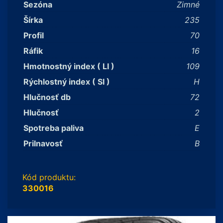
Sezóna
Zimné
Šírka
235
Profil
70
Ráfik
16
Hmotnostný index ( LI )
109
Rýchlostný index ( SI )
H
Hlučnosť db
72
Hlučnosť
2
Spotreba paliva
E
Prilnavosť
B
Kód produktu:
330016