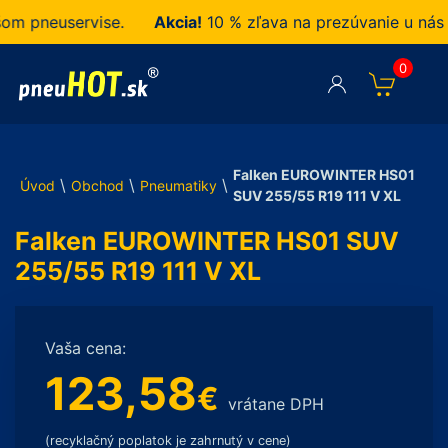
 pneuservise.
Akcia!
10 % zľava na prezúvanie u nás z
0
Falken EUROWINTER HS01
\
\
\
Úvod
Obchod
Pneumatiky
SUV 255/55 R19 111 V XL
Falken EUROWINTER HS01 SUV
255/55 R19 111 V XL
Vaša cena:
123,58
€
vrátane DPH
(recyklačný poplatok je zahrnutý v cene)