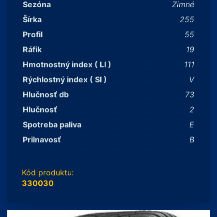
Sezóna
Zimné
Šírka
255
Profil
55
Ráfik
19
Hmotnostný index ( LI )
111
Rýchlostný index ( SI )
V
Hlučnosť db
73
Hlučnosť
2
Spotreba paliva
E
Prilnavosť
B
Kód produktu:
330030