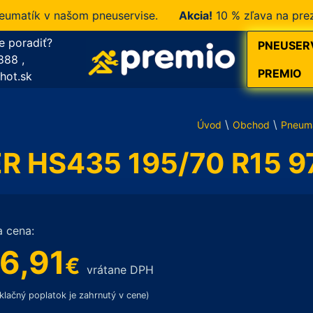
tík v našom pneuservise.
Akcia!
10 % zľava na prezúvan
e poradiť?
PNEUSER
888
,
PREMIO
hot.sk
\
\
Úvod
Obchod
Pneum
R HS435 195/70 R15 97
a cena:
6,91
€
vrátane DPH
klačný poplatok je zahrnutý v cene)