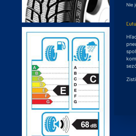
Nie 
Ľutu
Hľad
pneu
spo
komp
sez
Zist