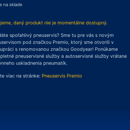
je na sklade
jeme, daný produkt nie je momentálne dostupný.
áte spoľahlivý pneuservis? Sme tu pre vás s novým
servisom pod značkou Premio, ktorý sme otvorili v
lupráci s renomovanou značkou Goodyear! Ponúkame
letné pneuservisné služby a autoservisné služby vrátane
ónneho uskladnenia pneumatík.
ite viac na stránke:
Pneuservis Premio