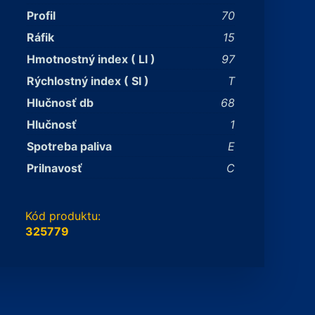
Profil
70
Ráfik
15
Hmotnostný index ( LI )
97
Rýchlostný index ( SI )
T
Hlučnosť db
68
Hlučnosť
1
Spotreba paliva
E
Prilnavosť
C
Kód produktu:
325779