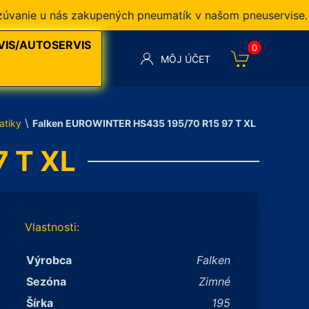
ie u nás zakupených pneumatík v našom pneuservise.
A
VIS/AUTOSERVIS
0
MÔJ ÚČET
\
atiky
Falken EUROWINTER HS435 195/70 R15 97 T XL
 T XL
Vlastnosti:
Výrobca
Falken
Sezóna
Zimné
Šírka
195