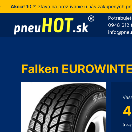
Akcia!
10 % zľava na prezúvanie u nás zakupených pneuma
Potrebujet
0948 612 
info@pneu
Falken EUROWINTE
Vaš
4
(recy