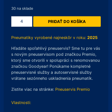
30 na sklade
množstvo
PRIDAŤ DO KOŠÍKA
Falken
Linam
VAN01
Pneumatiky vyrobené najneskôr v roku:
2025
215/65
Hľadáte spoľahlivý pneuservis? Sme tu pre vás
R16
s novým pneuservisom pod značkou Premio,
C
ktorý sme otvorili v spolupráci s renomovanou
109/107
značkou Goodyear! Ponúkame kompletné
T
pneuservisné služby a autoservisné služby
vrátane sezónneho uskladnenia pneumatík.
Zistite viac na stránke:
Pneuservis Premio
Vlastnosti: