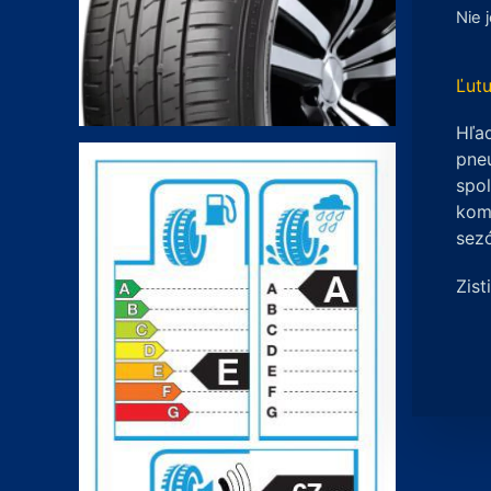
Nie 
Ľutu
Hľad
pneu
spo
komp
sez
Zist