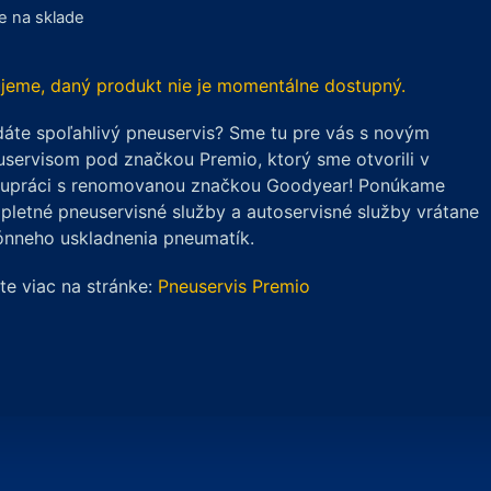
je na sklade
jeme, daný produkt nie je momentálne dostupný.
áte spoľahlivý pneuservis? Sme tu pre vás s novým
servisom pod značkou Premio, ktorý sme otvorili v
lupráci s renomovanou značkou Goodyear! Ponúkame
letné pneuservisné služby a autoservisné služby vrátane
ónneho uskladnenia pneumatík.
ite viac na stránke:
Pneuservis Premio