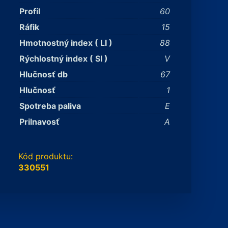
Profil
60
Ráfik
15
Hmotnostný index ( LI )
88
Rýchlostný index ( SI )
V
Hlučnosť db
67
Hlučnosť
1
Spotreba paliva
E
Prilnavosť
A
Kód produktu:
330551