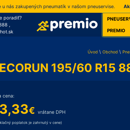
ás zakupených pneumatík v našom pneuservise.
Akcia!
1
e poradiť?
PNEUSER
888
,
PREMIO
hot.sk
\
\
Úvod
Obchod
Pne
 ECORUN 195/60 R15 8
a cena:
3,33
€
vrátane DPH
klačný poplatok je zahrnutý v cene)