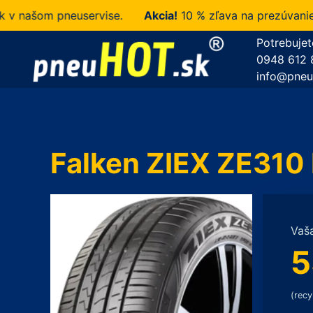
našom pneuservise.
Akcia!
10 % zľava na prezúvanie u n
Potrebujet
0948 612 
info@pneu
Falken ZIEX ZE310
Vaš
5
(recy