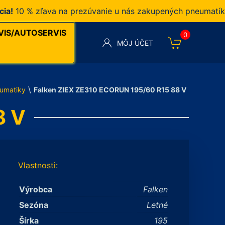
0 % zľava na prezúvanie u nás zakupených pneumatík v n
VIS/AUTOSERVIS
0
MÔJ ÚČET
\
umatiky
Falken ZIEX ZE310 ECORUN 195/60 R15 88 V
8 V
Vlastnosti:
Výrobca
Falken
Sezóna
Letné
Šírka
195