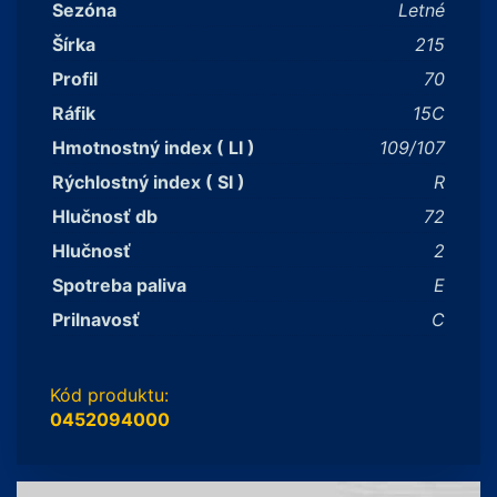
Sezóna
Letné
Šírka
215
Profil
70
Ráfik
15C
Hmotnostný index ( LI )
109/107
Rýchlostný index ( SI )
R
Hlučnosť db
72
Hlučnosť
2
Spotreba paliva
E
Prilnavosť
C
Kód produktu:
0452094000