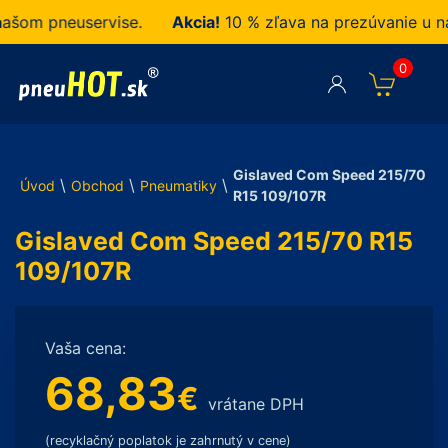
m pneuservise.
Akcia!
10 % zľava na prezúvanie u nás 
0
Gislaved Com Speed 215/70
\
\
\
Úvod
Obchod
Pneumatiky
R15 109/107R
Gislaved Com Speed 215/70 R15
109/107R
Vaša cena:
68,83
€
vrátane DPH
(recyklačný poplatok je zahrnutý v cene)