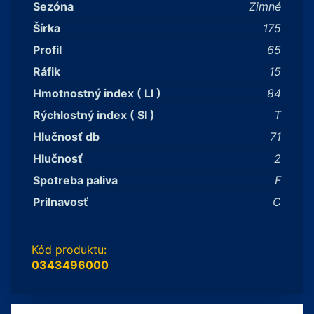
Sezóna
Zimné
Šírka
175
Profil
65
Ráfik
15
Hmotnostný index ( LI )
84
Rýchlostný index ( SI )
T
Hlučnosť db
71
Hlučnosť
2
Spotreba paliva
F
Prilnavosť
C
Kód produktu:
0343496000