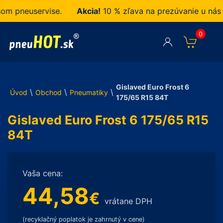
pneuservise.
Akcia!
10 % zľava na prezúvanie u nás zak
0
Gislaved Euro Frost 6
\
\
\
Úvod
Obchod
Pneumatiky
175/65 R15 84T
Gislaved Euro Frost 6 175/65 R15
84T
Vaša cena:
44,58
€
vrátane DPH
(recyklačný poplatok je zahrnutý v cene)