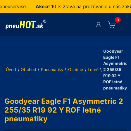
uservise.
Akcia!
10 % zľava na prezúvanie u nás zakupe
0
Goodyear
Eagle F1
Asymmetric
\
\
\
\
\
Úvod
Obchod
Pneumatiky
Osobné
Letné
2 255/35
R19 92 Y
ROF letné
pneumatiky
Goodyear Eagle F1 Asymmetric 2
255/35 R19 92 Y ROF letné
pneumatiky