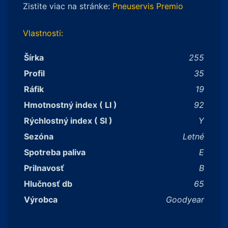
Zistite viac na stránke:
Pneuservis Premio
Vlastnosti:
Šírka
255
Profil
35
Ráfik
19
Hmotnostný index ( LI )
92
Rýchlostný index ( SI )
Y
Sezóna
Letné
Spotreba paliva
E
Prilnavosť
B
Hlučnosť db
65
Výrobca
Goodyear