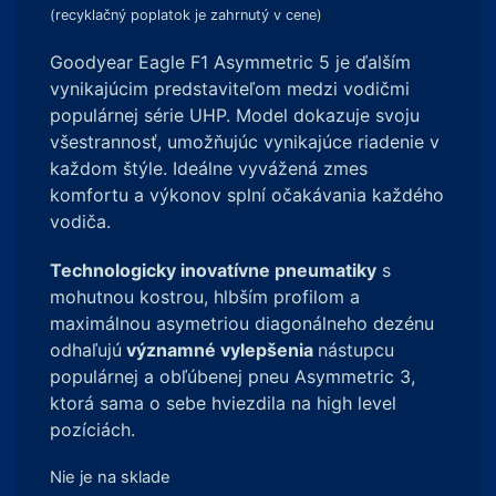
(recyklačný poplatok je zahrnutý v cene)
Goodyear Eagle F1 Asymmetric 5 je ďalším
vynikajúcim predstaviteľom medzi vodičmi
populárnej série UHP. Model dokazuje svoju
všestrannosť, umožňujúc vynikajúce riadenie v
každom štýle. Ideálne vyvážená zmes
komfortu a výkonov splní očakávania každého
vodiča.
Technologicky inovatívne pneumatiky
s
mohutnou kostrou, hlbším profilom a
maximálnou asymetriou diagonálneho dezénu
odhaľujú
významné vylepšenia
nástupcu
populárnej a obľúbenej pneu Asymmetric 3,
ktorá sama o sebe hviezdila na high level
pozíciách.
Nie je na sklade