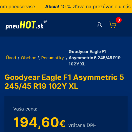
pneuservise.
Akcia!
10 % zľava na prezúvanie u nás za
0
Goodyear Eagle F1
\
\
\
Úvod
Obchod
Pneumatiky
Asymmetric 5 245/45 R19
102Y XL
Goodyear Eagle F1 Asymmetric 5
245/45 R19 102Y XL
Vaša cena:
194,60
€
vrátane DPH