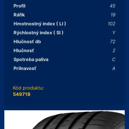
Profil
45
Ráfik
19
Hmotnostný index ( LI )
102
Rýchlostný index ( SI )
Y
Hlučnosť db
72
Hlučnosť
2
Spotreba paliva
C
Prilnavosť
A
Kód produktu:
549718