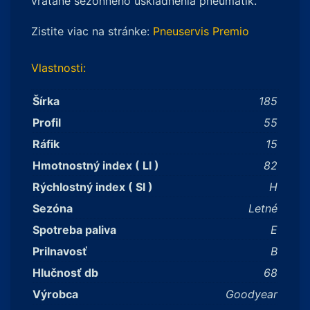
vrátane sezónneho uskladnenia pneumatík.
Zistite viac na stránke:
Pneuservis Premio
Vlastnosti:
Šírka
185
Profil
55
Ráfik
15
Hmotnostný index ( LI )
82
Rýchlostný index ( SI )
H
Sezóna
Letné
Spotreba paliva
E
Prilnavosť
B
Hlučnosť db
68
Výrobca
Goodyear