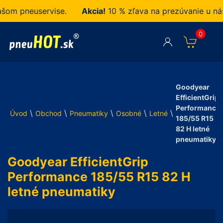
 pneuservise.
Akcia!
10 % zľava na prezúvanie u nás z
0
Goodyear
EfficientGrip
Performance
\
\
\
\
\
Úvod
Obchod
Pneumatiky
Osobné
Letné
185/55 R15
82 H letné
pneumatiky
Goodyear EfficientGrip
Performance 185/55 R15 82 H
letné pneumatiky