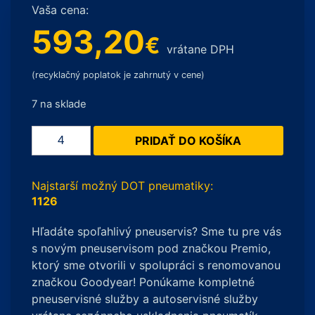
Vaša cena:
593,20
€
vrátane DPH
(recyklačný poplatok je zahrnutý v cene)
7 na sklade
množstvo
PRIDAŤ DO KOŠÍKA
Goodyear
EfficientGrip
Performance
Najstarší možný DOT pneumatiky:
185/55
1126
R15
Hľadáte spoľahlivý pneuservis? Sme tu pre vás
82
s novým pneuservisom pod značkou Premio,
H
ktorý sme otvorili v spolupráci s renomovanou
letné
značkou Goodyear! Ponúkame kompletné
pneumatiky
pneuservisné služby a autoservisné služby