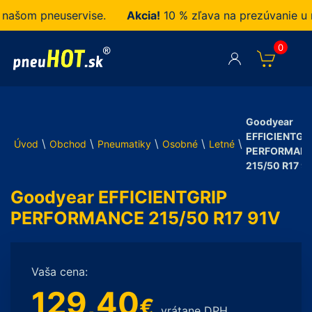
om pneuservise.
Akcia!
10 % zľava na prezúvanie u nás
0
Goodyear
EFFICIENTGR
\
\
\
\
\
Úvod
Obchod
Pneumatiky
Osobné
Letné
PERFORMAN
215/50 R17 9
Goodyear EFFICIENTGRIP
PERFORMANCE 215/50 R17 91V
Vaša cena:
129,40
€
vrátane DPH