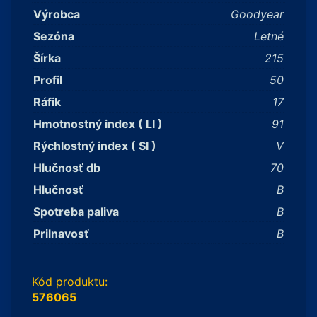
Výrobca
Goodyear
Sezóna
Letné
Šírka
215
Profil
50
Ráfik
17
Hmotnostný index ( LI )
91
Rýchlostný index ( SI )
V
Hlučnosť db
70
Hlučnosť
B
Spotreba paliva
B
Prilnavosť
B
Kód produktu:
576065