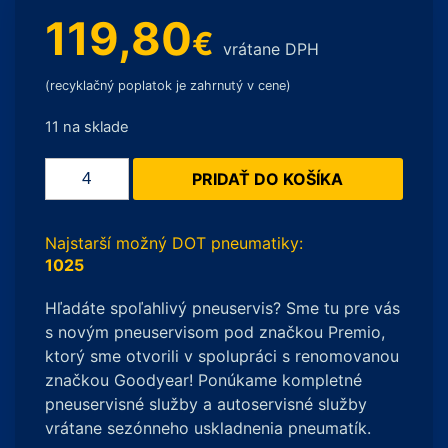
119,80
€
vrátane DPH
(recyklačný poplatok je zahrnutý v cene)
11 na sklade
množstvo
PRIDAŤ DO KOŠÍKA
Goodyear
ULTRA
GRIP
Najstarší možný DOT pneumatiky:
PERFORMANCE
1025
G1
Hľadáte spoľahlivý pneuservis? Sme tu pre vás
205/55
s novým pneuservisom pod značkou Premio,
R16
ktorý sme otvorili v spolupráci s renomovanou
91H
značkou Goodyear! Ponúkame kompletné
pneuservisné služby a autoservisné služby
vrátane sezónneho uskladnenia pneumatík.