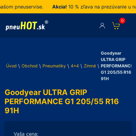
m pneuservise.
Akcia!
10 % zľava na prezúvanie u nás 
0
Goodyear
ULTRA GRIP
\
\
\
\
\
Úvod
Obchod
Pneumatiky
4x4
Zimné
PERFORMANCE
G1 205/55 R16
91H
Goodyear ULTRA GRIP
PERFORMANCE G1 205/55 R16
91H
Vaša cena: