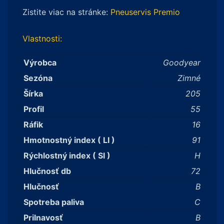
Zistite viac na stránke:
Pneuservis Premio
Vlastnosti:
Výrobca
Goodyear
Sezóna
Zimné
Šírka
205
Profil
55
Ráfik
16
Hmotnostný index ( LI )
91
Rýchlostný index ( SI )
H
Hlučnosť db
72
Hlučnosť
B
Spotreba paliva
C
Prilnavosť
B