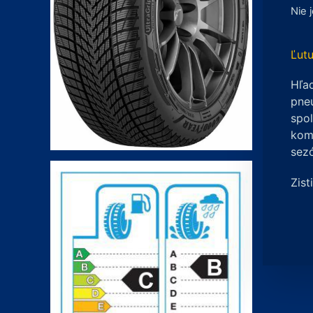
Nie 
Ľutu
Hľad
pneu
spo
komp
sez
Zist