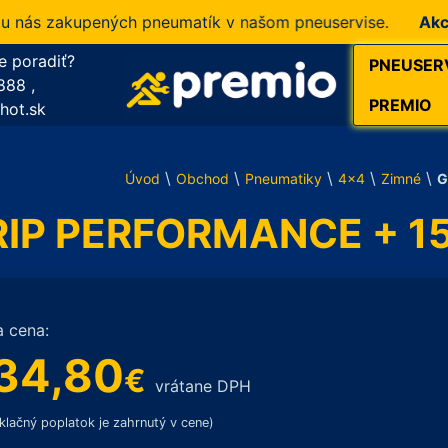
s zakupených pneumatík v našom pneuservise.
Akcia!
10
e poradiť?
PNEUSER
888
,
PREMIO
hot.sk
\
\
\
\
\
Úvod
Obchod
Pneumatiky
4x4
Zimné
G
IP PERFORMANCE + 15
a cena:
34,80
€
vrátane DPH
klačný poplatok je zahrnutý v cene)