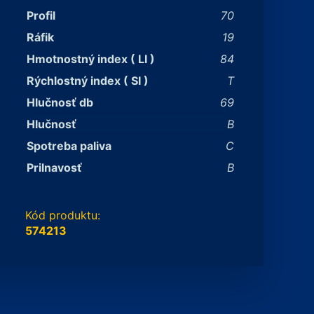
Profil
70
Ráfik
19
Hmotnostný index ( LI )
84
Rýchlostný index ( SI )
T
Hlučnosť db
69
Hlučnosť
B
Spotreba paliva
C
Prilnavosť
B
Kód produktu:
574213