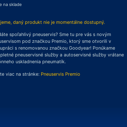
je na sklade
jeme, daný produkt nie je momentálne dostupný.
áte spoľahlivý pneuservis? Sme tu pre vás s novým
servisom pod značkou Premio, ktorý sme otvorili v
lupráci s renomovanou značkou Goodyear! Ponúkame
letné pneuservisné služby a autoservisné služby vrátane
ónneho uskladnenia pneumatík.
ite viac na stránke:
Pneuservis Premio