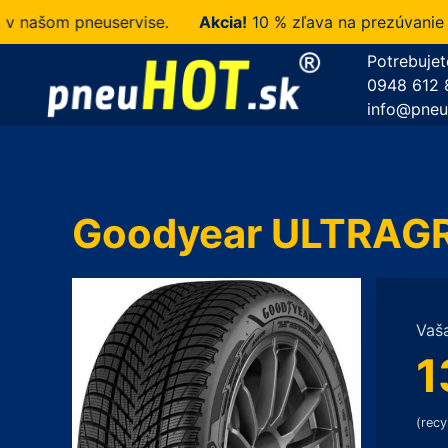
šom pneuservise.
Akcia!
10 % zľava na prezúvanie u ná
Potrebujet
0948 612 
info@pneu
Goodyear ULTRAGR
Vaš
1
(recy