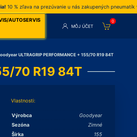
 % zľava na prezúvanie u nás zakupených pneumatík v naš
VIS/AUTOSERVIS
0
MÔJ ÚČET
oodyear ULTRAGRIP PERFORMANCE + 155/70 R19 84T
5/70 R19 84T
Vlastnosti:
Výrobca
Goodyear
Sezóna
Zimné
Šírka
155