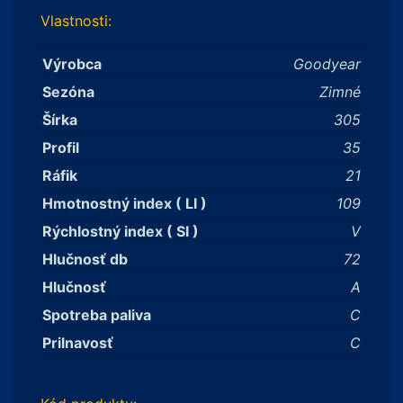
Vlastnosti:
Výrobca
Goodyear
Sezóna
Zimné
Šírka
305
Profil
35
Ráfik
21
Hmotnostný index ( LI )
109
Rýchlostný index ( SI )
V
Hlučnosť db
72
Hlučnosť
A
Spotreba paliva
C
Prilnavosť
C