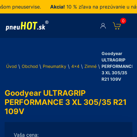
 pneuservise.
Akcia!
10 % zľava na prezúvanie u nás z
0
Goodyear
ULTRAGRIP
\
\
\
\
\
Úvod
Obchod
Pneumatiky
4x4
Zimné
PERFORMANCE
3 XL 305/35
R21 109V
Goodyear ULTRAGRIP
PERFORMANCE 3 XL 305/35 R21
109V
Vaša cena: