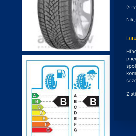
(recy
Nie 
Ľutu
Hľad
pneu
spo
komp
sez
Zist