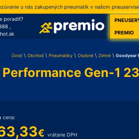
nie u nás zakupených pneumatík v našom pneuservise.
e poradiť?
PNEUSER
888
,
PREMIO
hot.sk
\
\
\
\
\
Úvod
Obchod
Pneumatiky
Osobné
Zimné
Goodyear 
p Performance Gen-1 2
a cena:
63,33
€
vrátane DPH