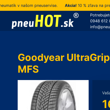
tík v našom pneuservise.
Akcia!
10 % zľava na prezúva
Potrebujet
0948 612 
info@pneu
Goodyear UltraGri
MFS
Vaš
1