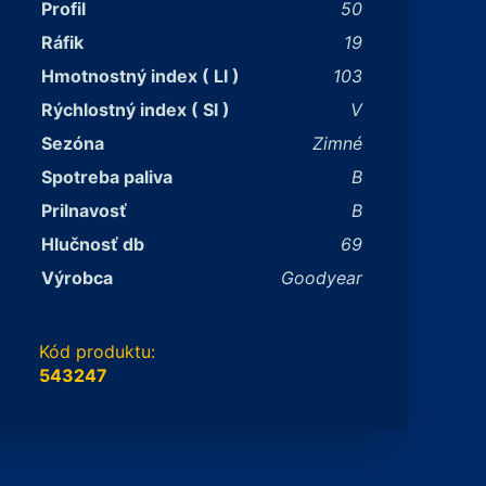
Profil
50
Ráfik
19
Hmotnostný index ( LI )
103
Rýchlostný index ( SI )
V
Sezóna
Zimné
Spotreba paliva
B
Prilnavosť
B
Hlučnosť db
69
Výrobca
Goodyear
Kód produktu:
543247