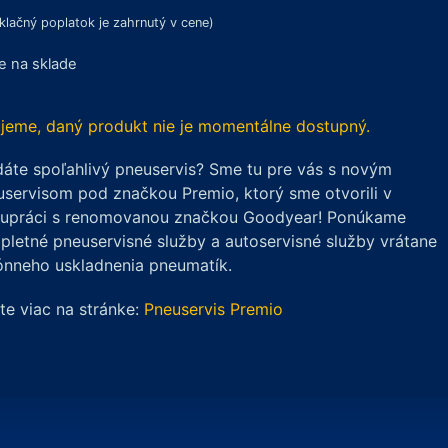
klačný poplatok je zahrnutý v cene)
je na sklade
jeme, daný produkt nie je momentálne dostupný.
áte spoľahlivý pneuservis? Sme tu pre vás s novým
servisom pod značkou Premio, ktorý sme otvorili v
lupráci s renomovanou značkou Goodyear! Ponúkame
letné pneuservisné služby a autoservisné služby vrátane
ónneho uskladnenia pneumatík.
ite viac na stránke:
Pneuservis Premio