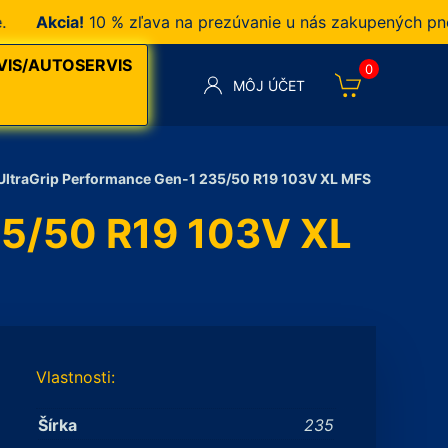
Akcia!
10 % zľava na prezúvanie u nás zakupených pneuma
VIS/AUTOSERVIS
0
MÔJ ÚČET
UltraGrip Performance Gen-1 235/50 R19 103V XL MFS
35/50 R19 103V XL
Vlastnosti:
Šírka
235