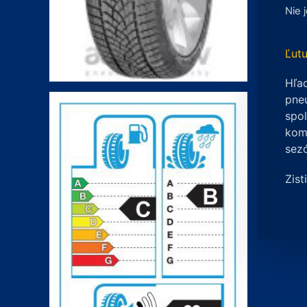
Nie 
Ľutu
Hľad
pneu
spo
komp
sez
Zist