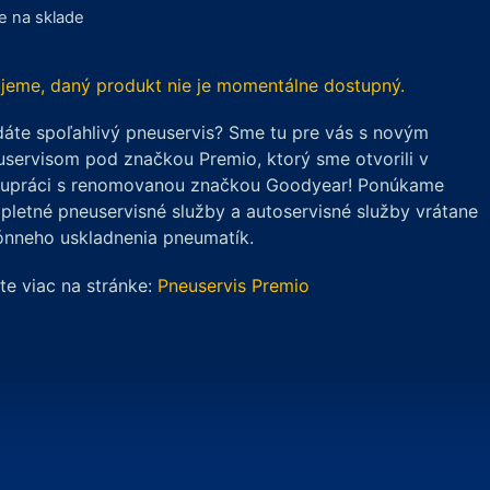
je na sklade
jeme, daný produkt nie je momentálne dostupný.
áte spoľahlivý pneuservis? Sme tu pre vás s novým
servisom pod značkou Premio, ktorý sme otvorili v
lupráci s renomovanou značkou Goodyear! Ponúkame
letné pneuservisné služby a autoservisné služby vrátane
ónneho uskladnenia pneumatík.
ite viac na stránke:
Pneuservis Premio