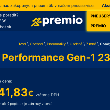
s zakupených pneumatík v našom pneuservise.
Akcia!
10
e poradiť?
PNEUSER
888
,
PREMIO
hot.sk
\
\
\
\
\
Úvod
Obchod
Pneumatiky
Osobné
Zimné
Goody
p Performance Gen-1 2
a cena:
41,83
€
vrátane DPH
klačný poplatok je zahrnutý v cene)