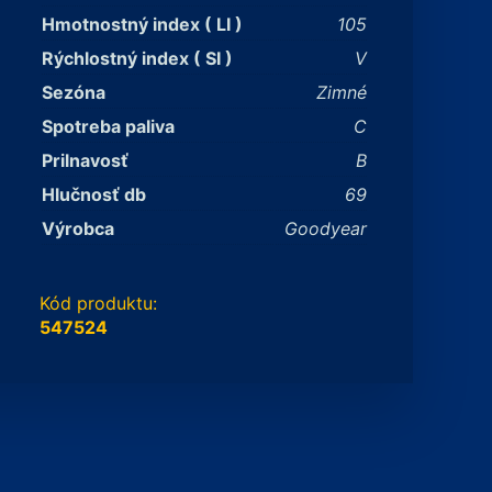
Hmotnostný index ( LI )
105
Rýchlostný index ( SI )
V
Sezóna
Zimné
Spotreba paliva
C
Prilnavosť
B
Hlučnosť db
69
Výrobca
Goodyear
Kód produktu:
547524