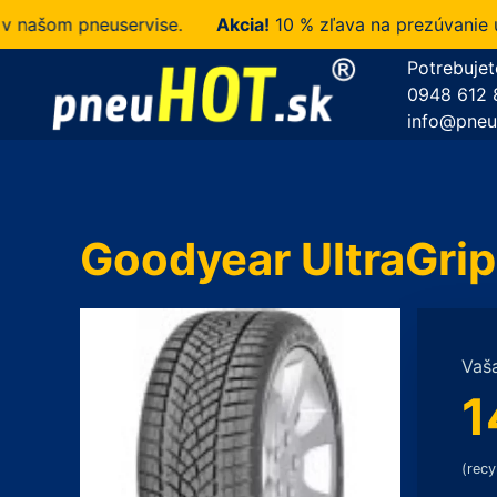
šom pneuservise.
Akcia!
10 % zľava na prezúvanie u ná
Potrebujet
0948 612 
info@pneu
Goodyear UltraGri
Vaš
1
(recy