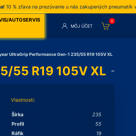
 % zľava na prezúvanie u nás zakupených pneumatík v naš
VIS/AUTOSERVIS
0
MÔJ ÚČET
ear UltraGrip Performance Gen-1 235/55 R19 105V XL
35/55 R19 105V XL
Vlastnosti:
Šírka
235
Profil
55
Ráfik
19