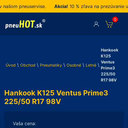
našom pneuservise.
Akcia!
10 % zľava na prezúvanie u n
0
Hankook
K125
Ventus
\
\
\
\
\
Úvod
Obchod
Pneumatiky
Osobné
Letné
Prime3
225/50
R17 98V
Hankook K125 Ventus Prime3
225/50 R17 98V
Vaša cena: