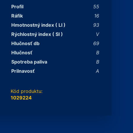
Profil
55
Ráfik
16
Hmotnostný index ( LI )
93
Rýchlostný index ( SI )
V
Hlučnosť db
69
Hlučnosť
B
Spotreba paliva
B
Prilnavosť
A
Kód produktu:
1029224