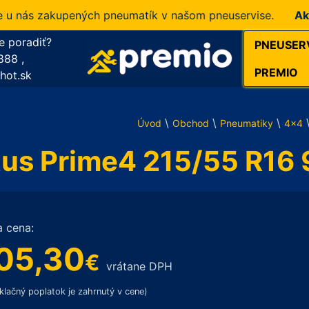
ás zakupených pneumatík v našom pneuservise.
Akcia!
1
e poradiť?
PNEUSER
888
,
PREMIO
hot.sk
\
\
\
Úvod
Obchod
Pneumatiky
4x4
us Prime4 215/55 R16
a cena:
05,30
€
vrátane DPH
klačný poplatok je zahrnutý v cene)