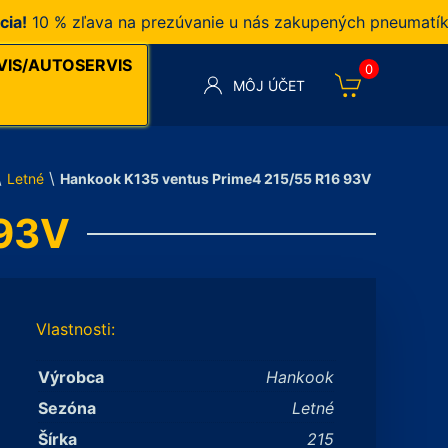
0 % zľava na prezúvanie u nás zakupených pneumatík v n
VIS/AUTOSERVIS
0
MÔJ ÚČET
\
\
Letné
Hankook K135 ventus Prime4 215/55 R16 93V
 93V
Vlastnosti:
Výrobca
Hankook
Sezóna
Letné
Šírka
215