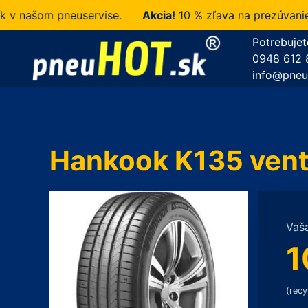
našom pneuservise.
Akcia!
10 % zľava na prezúvanie u n
Potrebujet
0948 612 
info@pneu
Hankook K135 vent
Vaš
1
(recy