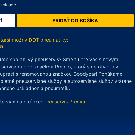
a sklade
žstvo
PRIDAŤ DO KOŠÍKA
kook
5
tus
starší možný DOT pneumatiky:
me4
5
/55
áte spoľahlivý pneuservis? Sme tu pre vás s novým
servisom pod značkou Premio, ktorý sme otvorili v
lupráci s renomovanou značkou Goodyear! Ponúkame
letné pneuservisné služby a autoservisné služby vrátane
ónneho uskladnenia pneumatík.
ite viac na stránke:
Pneuservis Premio