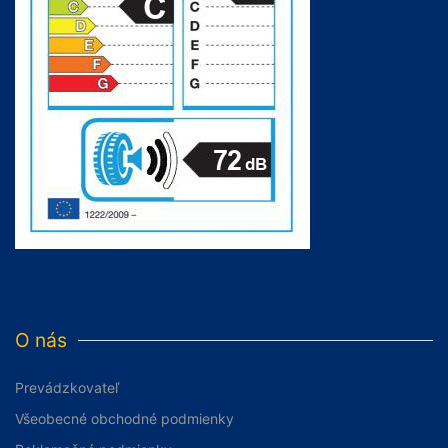
O nás
Prevádzkovateľ
Všeobecné obchodné podmienky