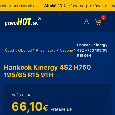
m pneuservise.
Akcia!
10 % zľava na prezúvanie u nás 
0
Hankook Kinergy
\
\
\
\
Úvod
Obchod
Pneumatiky
Osobné
4S2 H750 195/65
R15 91H
Hankook Kinergy 4S2 H750
195/65 R15 91H
Vaša cena:
66,10
€
vrátane DPH