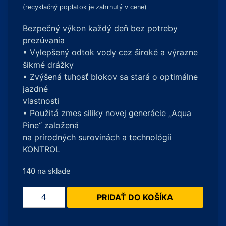
(recyklačný poplatok je zahrnutý v cene)
Bezpečný výkon každý deň bez potreby
prezúvania
• Vylepšený odtok vody cez široké a výrazne
šikmé drážky
• Zvýšená tuhosť blokov sa stará o optimálne
jazdné
vlastnosti
• Použitá zmes siliky novej generácie „Aqua
Pine“ založená
na prírodných surovinách a technológii
KONTROL
140 na sklade
množstvo
PRIDAŤ DO KOŠÍKA
Hankook
Kinergy