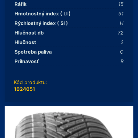
Ráfik
15
Hmotnostný index ( LI )
91
Rýchlostný index ( SI )
H
Hlučnosť db
72
Hlučnosť
2
Spotreba paliva
C
Prilnavosť
B
Kód produktu:
1024051