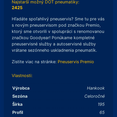
4S2
Najstarší možný DOT pneumatiky:
H750
2425
195/65
Hľadáte spoľahlivý pneuservis? Sme tu pre vás
R15
s novým pneuservisom pod značkou Premio,
91H
ktorý sme otvorili v spolupráci s renomovanou
značkou Goodyear! Ponúkame kompletné
pneuservisné služby a autoservisné služby
vrátane sezónneho uskladnenia pneumatík.
Zistite viac na stránke:
Pneuservis Premio
Vlastnosti:
Výrobca
Hankook
Sezóna
Celoročné
Šírka
195
Profil
65