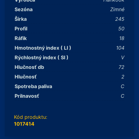
Sezóna
Zimné
Šírka
245
Profil
50
Ráfik
18
Hmotnostný index ( LI )
104
Rýchlostný index ( SI )
V
Hlučnosť db
72
Hlučnosť
2
Spotreba paliva
C
Prilnavosť
C
Kód produktu:
1017414