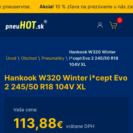
euservise.
Akcia!
10 % zľava na prezúvanie u nás zaku
0
Hankook W320 Winter
\
\
\
Úvod
Obchod
Pneumatiky
i*cept Evo 2 245/50 R18
104V XL
Hankook W320 Winter i*cept Evo
2 245/50 R18 104V XL
Vaša cena:
113,88
€
vrátane DPH