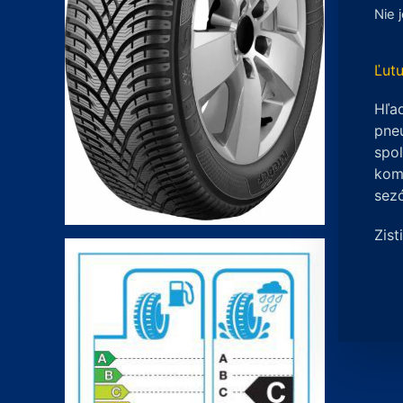
Nie 
Ľutu
Hľad
pneu
spo
komp
sez
Zist