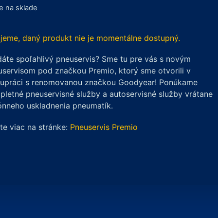
je na sklade
jeme, daný produkt nie je momentálne dostupný.
áte spoľahlivý pneuservis? Sme tu pre vás s novým
servisom pod značkou Premio, ktorý sme otvorili v
lupráci s renomovanou značkou Goodyear! Ponúkame
letné pneuservisné služby a autoservisné služby vrátane
ónneho uskladnenia pneumatík.
ite viac na stránke:
Pneuservis Premio