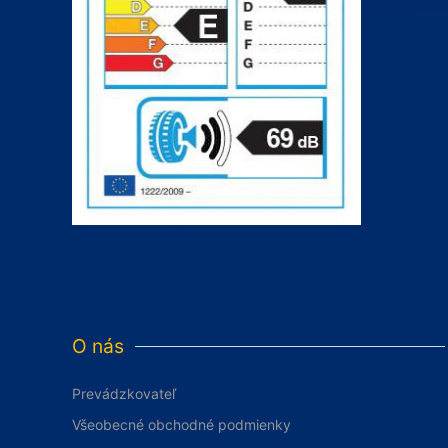
O nás
Prevádzkovateľ
Všeobecné obchodné podmienky