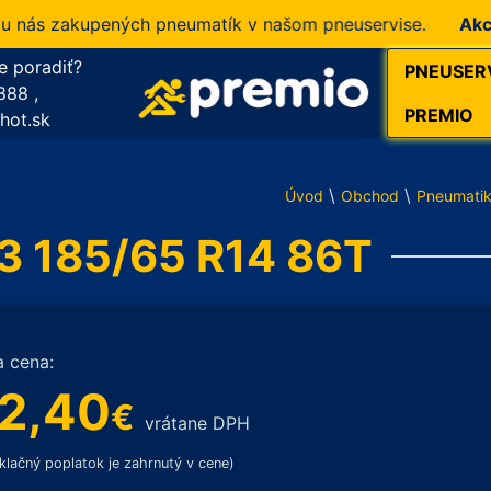
s zakupených pneumatík v našom pneuservise.
Akcia!
10
e poradiť?
PNEUSER
888
,
PREMIO
hot.sk
\
\
Úvod
Obchod
Pneumati
3 185/65 R14 86T
a cena:
2,40
€
vrátane DPH
klačný poplatok je zahrnutý v cene)