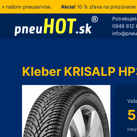
šom pneuservise.
Akcia!
10 % zľava na prezúvanie u ná
Potrebujet
0948 612 
info@pneu
Kleber KRISALP HP
Vaš
5
(recy