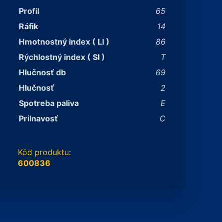
Profil
65
Ráfik
14
Hmotnostný index ( LI )
86
Rýchlostný index ( SI )
T
Hlučnosť db
69
Hlučnosť
2
Spotreba paliva
E
Prilnavosť
C
Kód produktu:
600836