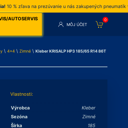
 % zľava na prezúvanie u nás zakupených pneumatík v naš
VIS/AUTOSERVIS
0
MÔJ ÚČET
\
\
\
ky
4x4
Zimné
Kleber KRISALP HP3 185/65 R14 86T
Vlastnosti:
Výrobca
Kleber
Sezóna
Zimné
Šírka
185