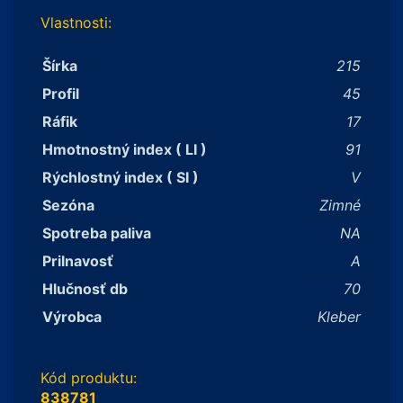
Vlastnosti:
Šírka
215
Profil
45
Ráfik
17
Hmotnostný index ( LI )
91
Rýchlostný index ( SI )
V
Sezóna
Zimné
Spotreba paliva
NA
Prilnavosť
A
Hlučnosť db
70
Výrobca
Kleber
Kód produktu:
838781