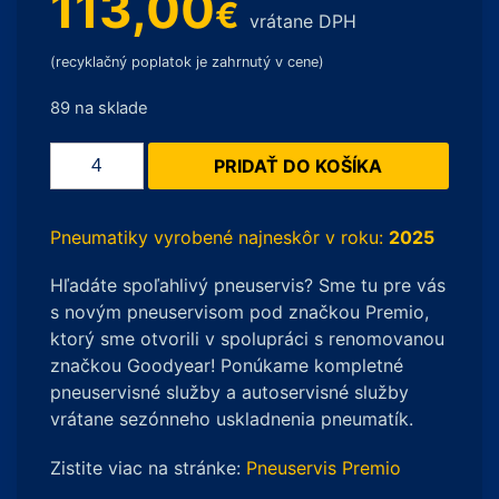
113,00
€
vrátane DPH
(recyklačný poplatok je zahrnutý v cene)
89 na sklade
množstvo
PRIDAŤ DO KOŠÍKA
Kleber
KRISALP
HP3
Pneumatiky vyrobené najneskôr v roku:
2025
215/45
Hľadáte spoľahlivý pneuservis? Sme tu pre vás
R17
s novým pneuservisom pod značkou Premio,
91V
ktorý sme otvorili v spolupráci s renomovanou
značkou Goodyear! Ponúkame kompletné
pneuservisné služby a autoservisné služby
vrátane sezónneho uskladnenia pneumatík.
Zistite viac na stránke:
Pneuservis Premio