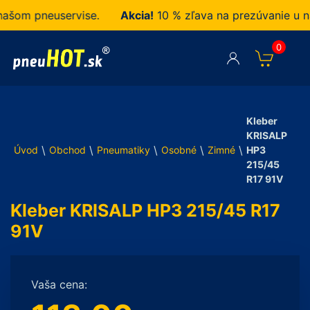
šom pneuservise.
Akcia!
10 % zľava na prezúvanie u ná
0
Kleber
KRISALP
\
\
\
\
\
Úvod
Obchod
Pneumatiky
Osobné
Zimné
HP3
215/45
R17 91V
Kleber KRISALP HP3 215/45 R17
91V
Vaša cena: