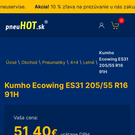
ervise.
Akcia!
10 % zľava na prezúvanie u nás zakupen
0
Kumho
Ecowing ES31
\
\
\
\
\
Úvod
Obchod
Pneumatiky
4x4
Letné
205/55 R16
91H
Kumho Ecowing ES31 205/55 R16
91H
Vaša cena:
51,40
€
vrátane DPH