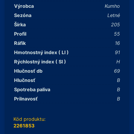
Výrobca
Kumho
Sezóna
Letné
Šírka
205
Profil
55
Ráfik
16
Hmotnostný index ( LI )
91
Rýchlostný index ( SI )
H
Hlučnosť db
69
Hlučnosť
B
Spotreba paliva
B
Prilnavosť
B
Kód produktu:
2261853