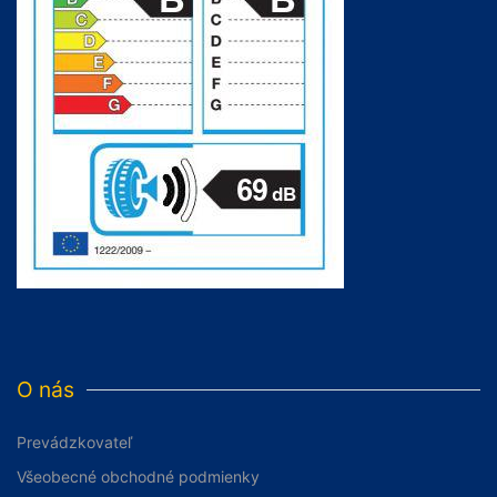
O nás
Prevádzkovateľ
Všeobecné obchodné podmienky