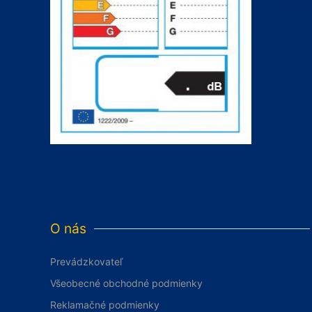
O nás
Prevádzkovateľ
Všeobecné obchodné podmienky
Reklamačné podmienky