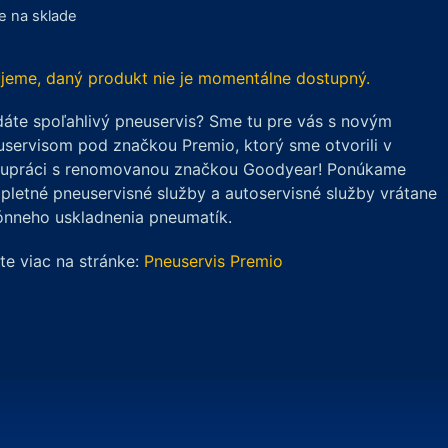
je na sklade
jeme, daný produkt nie je momentálne dostupný.
áte spoľahlivý pneuservis? Sme tu pre vás s novým
servisom pod značkou Premio, ktorý sme otvorili v
lupráci s renomovanou značkou Goodyear! Ponúkame
letné pneuservisné služby a autoservisné služby vrátane
ónneho uskladnenia pneumatík.
ite viac na stránke:
Pneuservis Premio