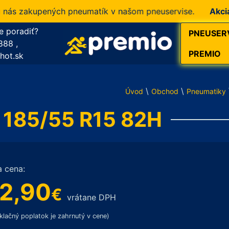
 zakupených pneumatík v našom pneuservise.
Akcia!
10 
e poradiť?
PNEUSER
888
,
PREMIO
hot.sk
\
\
Úvod
Obchod
Pneumatiky
 185/55 R15 82H
a cena:
2,90
€
vrátane DPH
klačný poplatok je zahrnutý v cene)