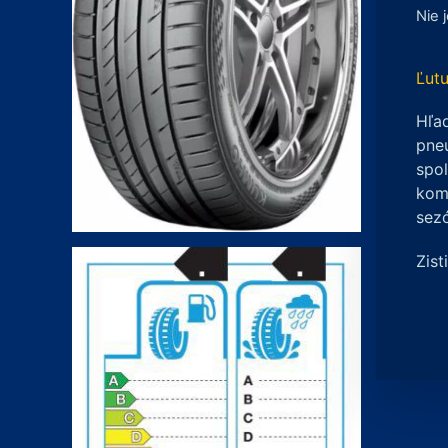
Nie 
Ľutu
Hľad
pneu
spo
komp
sez
Zist