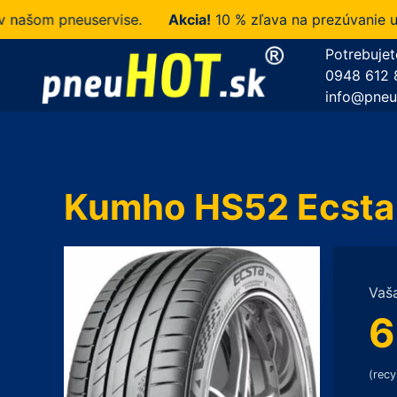
om pneuservise.
Akcia!
10 % zľava na prezúvanie u nás
Potrebujet
0948 612 
info@pneu
Kumho HS52 Ecsta
Vaš
6
(recy