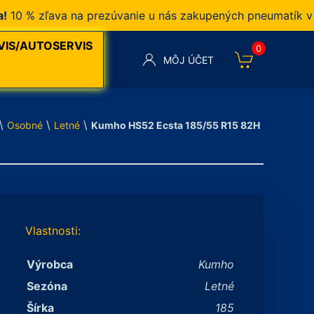
% zľava na prezúvanie u nás zakupených pneumatík v našo
VIS/AUTOSERVIS
0
MÔJ ÚČET
\
\
\
Osobné
Letné
Kumho HS52 Ecsta 185/55 R15 82H
Vlastnosti:
Výrobca
Kumho
Sezóna
Letné
Šírka
185