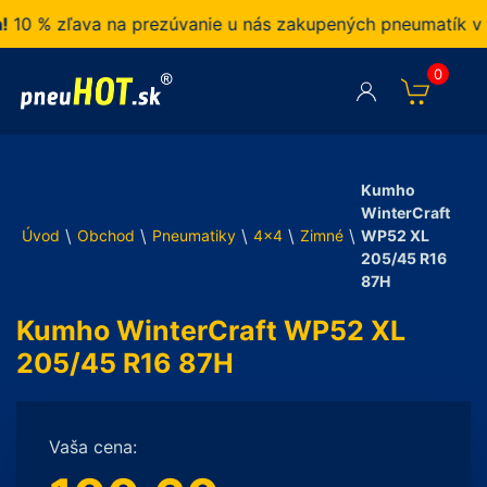
% zľava na prezúvanie u nás zakupených pneumatík v naš
0
Kumho
WinterCraft
\
\
\
\
\
Úvod
Obchod
Pneumatiky
4x4
Zimné
WP52 XL
205/45 R16
87H
Kumho WinterCraft WP52 XL
205/45 R16 87H
Vaša cena: