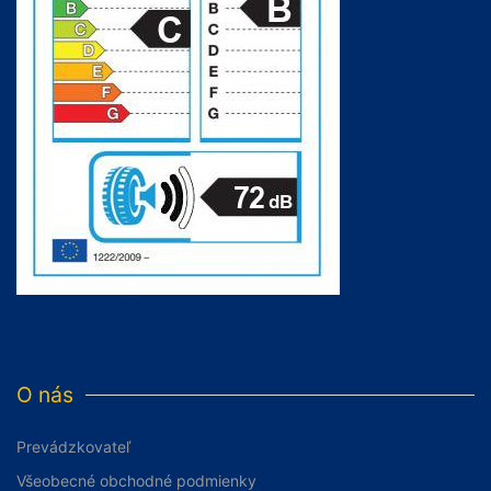
O nás
Prevádzkovateľ
Všeobecné obchodné podmienky