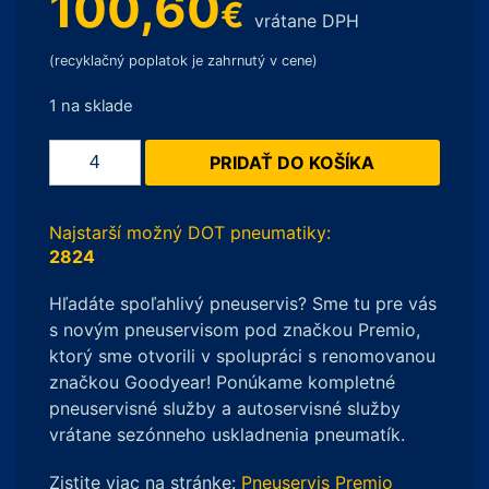
100,60
€
vrátane DPH
(recyklačný poplatok je zahrnutý v cene)
1 na sklade
množstvo
PRIDAŤ DO KOŠÍKA
Kumho
WinterCraft
WP52
Najstarší možný DOT pneumatiky:
XL
2824
205/45
Hľadáte spoľahlivý pneuservis? Sme tu pre vás
R16
s novým pneuservisom pod značkou Premio,
87H
ktorý sme otvorili v spolupráci s renomovanou
značkou Goodyear! Ponúkame kompletné
pneuservisné služby a autoservisné služby
vrátane sezónneho uskladnenia pneumatík.
Zistite viac na stránke:
Pneuservis Premio