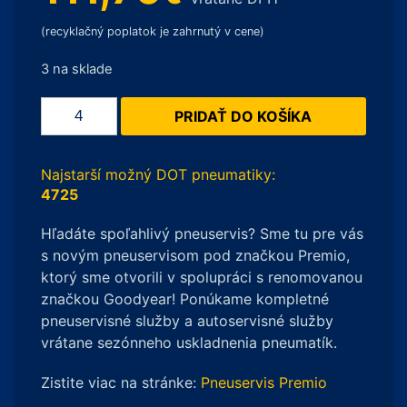
(recyklačný poplatok je zahrnutý v cene)
3 na sklade
množstvo
PRIDAŤ DO KOŠÍKA
Laufenn
LC01
X
Najstarší možný DOT pneumatiky:
FIT
4725
AT
Hľadáte spoľahlivý pneuservis? Sme tu pre vás
255/70
s novým pneuservisom pod značkou Premio,
R16
ktorý sme otvorili v spolupráci s renomovanou
111T
značkou Goodyear! Ponúkame kompletné
pneuservisné služby a autoservisné služby
vrátane sezónneho uskladnenia pneumatík.
Zistite viac na stránke:
Pneuservis Premio