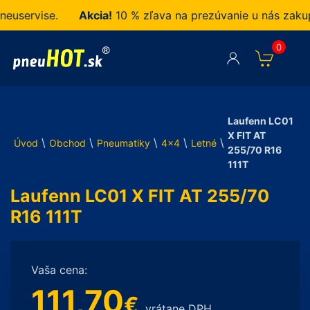
ervise.
Akcia!
10 % zľava na prezúvanie u nás zakupen
0
Laufenn LC01
X FIT AT
\
\
\
\
\
Úvod
Obchod
Pneumatiky
4x4
Letné
255/70 R16
111T
Laufenn LC01 X FIT AT 255/70
R16 111T
Vaša cena:
111,70
€
vrátane DPH