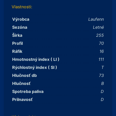
Vlastnosti:
Výrobca
Laufenn
Sezóna
Letné
Šírka
255
Profil
70
Ráfik
16
Hmotnostný index ( LI )
111
Rýchlostný index ( SI )
T
Hlučnosť db
73
Hlučnosť
B
Spotreba paliva
D
Prilnavosť
D