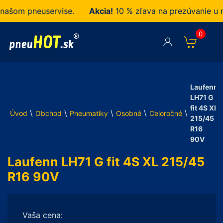
om pneuservise.
Akcia!
10 % zľava na prezúvanie u nás
0
Laufenn
LH71 G
fit 4S XL
\
\
\
\
\
Úvod
Obchod
Pneumatiky
Osobné
Celoročné
215/45
R16
90V
Laufenn LH71 G fit 4S XL 215/45
R16 90V
Vaša cena: