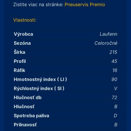
Zistite viac na stránke:
Pneuservis Premio
Vlastnosti:
Výrobca
Laufenn
Sezóna
Celoročné
Šírka
215
Profil
45
Ráfik
16
Hmotnostný index ( LI )
90
Rýchlostný index ( SI )
V
Hlučnosť db
72
Hlučnosť
B
Spotreba paliva
D
Prilnavosť
B