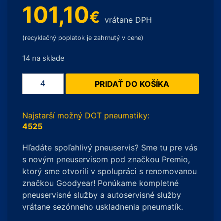
101,10
€
vrátane DPH
(recyklačný poplatok je zahrnutý v cene)
14 na sklade
množstvo
PRIDAŤ DO KOŠÍKA
Laufenn
LH71
G
Najstarší možný DOT pneumatiky:
fit
4525
4S
Hľadáte spoľahlivý pneuservis? Sme tu pre vás
XL
s novým pneuservisom pod značkou Premio,
215/45
ktorý sme otvorili v spolupráci s renomovanou
R16
značkou Goodyear! Ponúkame kompletné
90V
pneuservisné služby a autoservisné služby
vrátane sezónneho uskladnenia pneumatík.