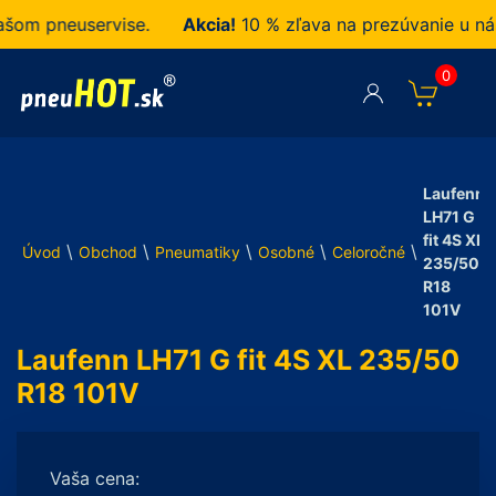
 pneuservise.
Akcia!
10 % zľava na prezúvanie u nás z
0
Laufenn
LH71 G
fit 4S XL
\
\
\
\
\
Úvod
Obchod
Pneumatiky
Osobné
Celoročné
235/50
R18
101V
Laufenn LH71 G fit 4S XL 235/50
R18 101V
Vaša cena: