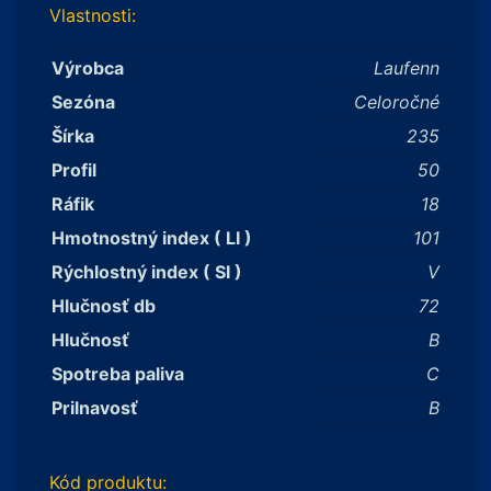
Vlastnosti:
Výrobca
Laufenn
Sezóna
Celoročné
Šírka
235
Profil
50
Ráfik
18
Hmotnostný index ( LI )
101
Rýchlostný index ( SI )
V
Hlučnosť db
72
Hlučnosť
B
Spotreba paliva
C
Prilnavosť
B
Kód produktu: