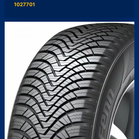
1027701