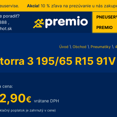
ise.
Akcia!
10 % zľava na prezúvanie u nás zakupených
e poradiť?
PNEUSER
888
,
PREMIO
hot.sk
\
\
\
Úvod
Obchod
Pneumatiky
orra 3 195/65 R15 91V
a cena:
2,90
€
vrátane DPH
klačný poplatok je zahrnutý v cene)