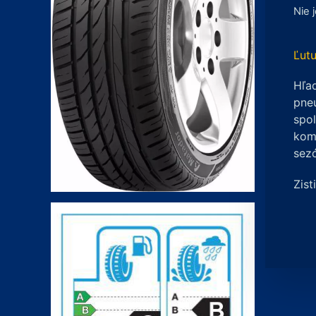
Nie 
Ľutu
Hľad
pneu
spo
komp
sez
Zist