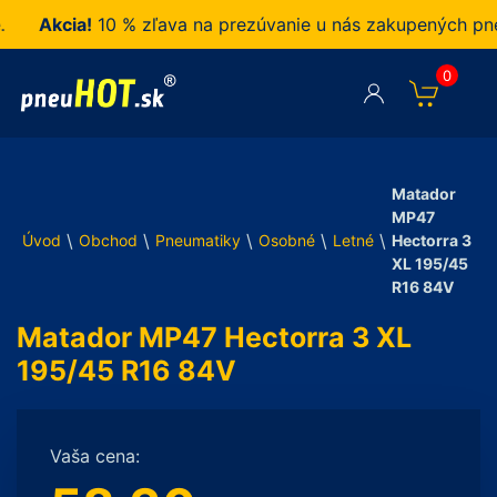
Akcia!
10 % zľava na prezúvanie u nás zakupených pneuma
0
Matador
MP47
\
\
\
\
\
Úvod
Obchod
Pneumatiky
Osobné
Letné
Hectorra 3
XL 195/45
R16 84V
Matador MP47 Hectorra 3 XL
195/45 R16 84V
Vaša cena: