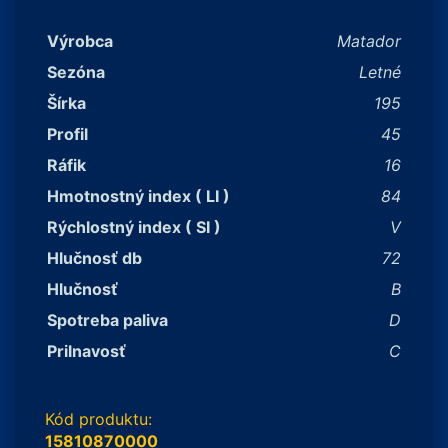
Výrobca
Matador
Sezóna
Letné
Šírka
195
Profil
45
Ráfik
16
Hmotnostný index ( LI )
84
Rýchlostný index ( SI )
V
Hlučnosť db
72
Hlučnosť
B
Spotreba paliva
D
Prilnavosť
C
Kód produktu:
15810870000