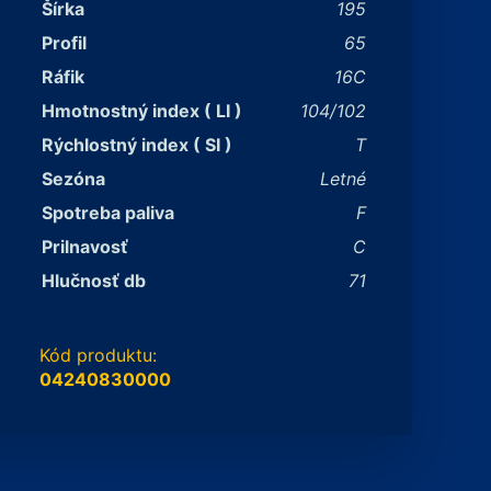
Šírka
195
Profil
65
Ráfik
16C
Hmotnostný index ( LI )
104/102
Rýchlostný index ( SI )
T
Sezóna
Letné
Spotreba paliva
F
Prilnavosť
C
Hlučnosť db
71
Kód produktu:
04240830000