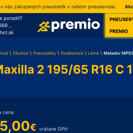
ás zakupených pneumatík v našom pneuservise.
Akcia!
10
e poradiť?
PNEUSER
888
,
PREMIO
hot.sk
\
\
\
\
\
Úvod
Obchod
Pneumatiky
Dodávkové
Letné
Matador MPS33
xilla 2 195/65 R16 C 1
a cena:
5,00
€
vrátane DPH