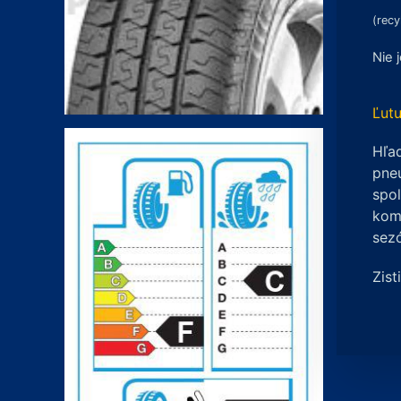
(recy
Nie 
Ľutu
Hľad
pneu
spo
komp
sez
Zist