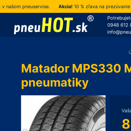
ašom pneuservise.
Akcia!
10 % zľava na prezúvanie u n
Potrebujet
0948 612 
info@pneu
Matador MPS330 Ma
pneumatiky
Vaš
8