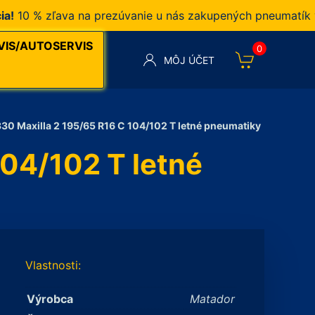
 % zľava na prezúvanie u nás zakupených pneumatík v na
VIS/AUTOSERVIS
0
MÔJ ÚČET
0 Maxilla 2 195/65 R16 C 104/102 T letné pneumatiky
04/102 T letné
Vlastnosti:
Výrobca
Matador