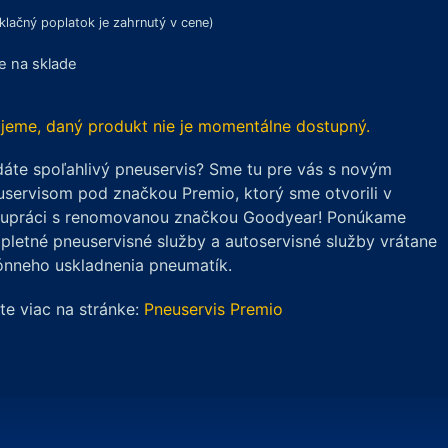
klačný poplatok je zahrnutý v cene)
je na sklade
jeme, daný produkt nie je momentálne dostupný.
áte spoľahlivý pneuservis? Sme tu pre vás s novým
servisom pod značkou Premio, ktorý sme otvorili v
lupráci s renomovanou značkou Goodyear! Ponúkame
letné pneuservisné služby a autoservisné služby vrátane
ónneho uskladnenia pneumatík.
ite viac na stránke:
Pneuservis Premio