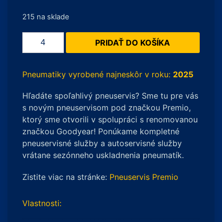
215 na sklade
množstvo
PRIDAŤ DO KOŠÍKA
Michelin
Agilis
3
Pneumatiky vyrobené najneskôr v roku:
2025
195/75
Hľadáte spoľahlivý pneuservis? Sme tu pre vás
R16
s novým pneuservisom pod značkou Premio,
110/108R
ktorý sme otvorili v spolupráci s renomovanou
značkou Goodyear! Ponúkame kompletné
pneuservisné služby a autoservisné služby
vrátane sezónneho uskladnenia pneumatík.
Zistite viac na stránke:
Pneuservis Premio
Vlastnosti: