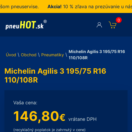
 pneuservise.
Akcia!
10 % zľava na prezúvanie u nás z
0
Michelin Agilis 3 195/75 R16
\
\
\
Úvod
Obchod
Pneumatiky
110/108R
Michelin Agilis 3 195/75 R16
110/108R
Vaša cena:
146,80
€
vrátane DPH
(recyklačný poplatok je zahrnutý v cene)