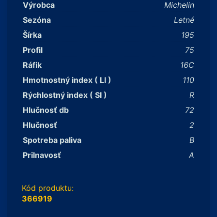
Výrobca
Michelin
Sezóna
Letné
Šírka
195
Profil
75
Ráfik
16C
Hmotnostný index ( LI )
110
Rýchlostný index ( SI )
R
Hlučnosť db
72
Hlučnosť
2
Spotreba paliva
B
Prilnavosť
A
Kód produktu:
366919