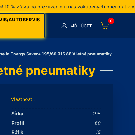
% zľava na prezúvanie u nás zakupených pneumatík v naš
VIS/AUTOSERVIS
0
MÔJ ÚČET
helin Energy Saver+ 195/60 R15 88 V letné pneumatiky
letné pneumatiky
Vlastnosti:
Šírka
195
Profil
60
Ráfik
15