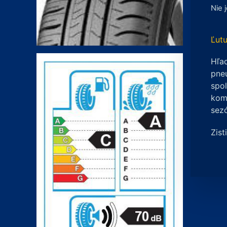
Nie 
Ľutu
Hľad
pneu
spo
komp
sez
Zist