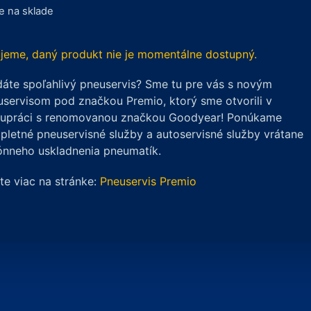
je na sklade
jeme, daný produkt nie je momentálne dostupný.
áte spoľahlivý pneuservis? Sme tu pre vás s novým
servisom pod značkou Premio, ktorý sme otvorili v
lupráci s renomovanou značkou Goodyear! Ponúkame
letné pneuservisné služby a autoservisné služby vrátane
ónneho uskladnenia pneumatík.
ite viac na stránke:
Pneuservis Premio