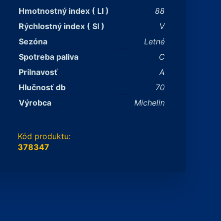
Hmotnostný index ( LI )
88
Rýchlostný index ( SI )
V
Sezóna
Letné
Spotreba paliva
C
Prilnavosť
A
Hlučnosť db
70
Výrobca
Michelin
Kód produktu:
378347