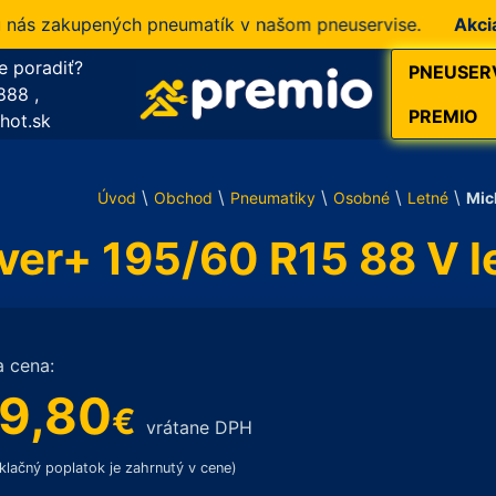
s zakupených pneumatík v našom pneuservise.
Akcia!
10 
e poradiť?
PNEUSER
888
,
PREMIO
hot.sk
\
\
\
\
\
Úvod
Obchod
Pneumatiky
Osobné
Letné
Mic
ver+ 195/60 R15 88 V 
a cena:
9,80
€
vrátane DPH
klačný poplatok je zahrnutý v cene)