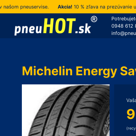
šom pneuservise.
Akcia!
10 % zľava na prezúvanie u ná
Potrebujet
0948 612 
info@pneu
Michelin Energy Sa
Vaš
9
(recy