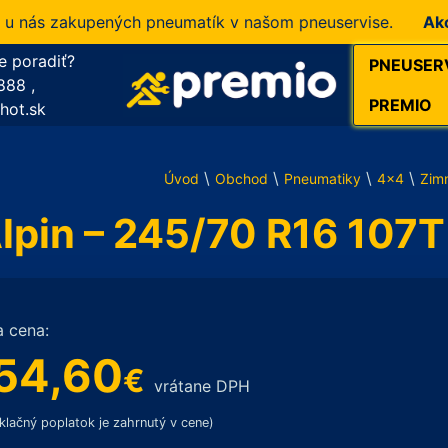
ás zakupených pneumatík v našom pneuservise.
Akcia!
10
e poradiť?
PNEUSER
888
,
PREMIO
hot.sk
\
\
\
\
Úvod
Obchod
Pneumatiky
4x4
Zim
Alpin – 245/70 R16 107
a cena:
54,60
€
vrátane DPH
klačný poplatok je zahrnutý v cene)