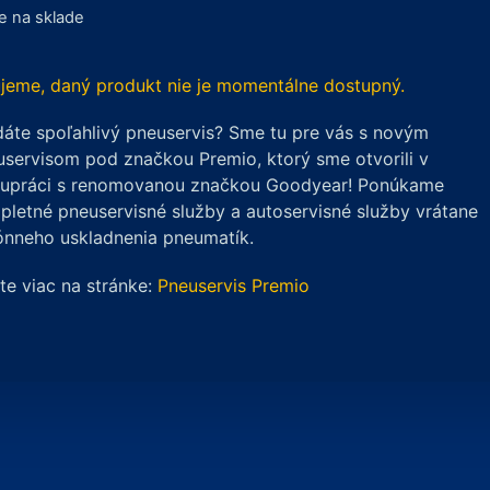
je na sklade
jeme, daný produkt nie je momentálne dostupný.
áte spoľahlivý pneuservis? Sme tu pre vás s novým
servisom pod značkou Premio, ktorý sme otvorili v
lupráci s renomovanou značkou Goodyear! Ponúkame
letné pneuservisné služby a autoservisné služby vrátane
ónneho uskladnenia pneumatík.
ite viac na stránke:
Pneuservis Premio