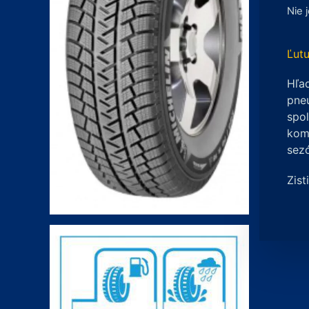
Nie 
Ľutu
Hľad
pneu
spo
komp
sez
Zist