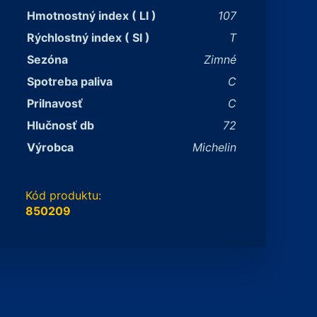
Hmotnostný index ( LI )
107
Rýchlostný index ( SI )
T
Sezóna
Zimné
Spotreba paliva
C
Prilnavosť
C
Hlučnosť db
72
Výrobca
Michelin
Kód produktu:
850209