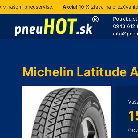
ašom pneuservise.
Akcia!
10 % zľava na prezúvanie u n
Potrebujet
0948 612 
info@pneu
Michelin Latitude 
Vaš
1
(recy