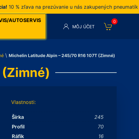
 % zľava na prezúvanie u nás zakupených pneumatík v na
VIS/AUTOSERVIS
0
MÔJ ÚČET
\
né
Michelin Latitude Alpin – 245/70 R16 107T (Zimné)
T (Zimné)
Vlastnosti:
Šírka
245
Profil
70
Ráfik
16