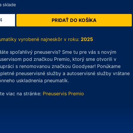
a sklade
žstvo
PRIDAŤ DO KOŠÍKA
elin
tude
ss
umatiky vyrobené najneskôr v roku:
2025
/65
áte spoľahlivý pneuservis? Sme tu pre vás s novým
servisom pod značkou Premio, ktorý sme otvorili v
H
lupráci s renomovanou značkou Goodyear! Ponúkame
né)
letné pneuservisné služby a autoservisné služby vrátane
ónneho uskladnenia pneumatík.
ite viac na stránke:
Pneuservis Premio