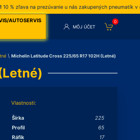
 zľava na prezúvanie u nás zakupených pneumatík v našom
VIS/AUTOSERVIS
0
MÔJ ÚČET
\
tné
Michelin Latitude Cross 225/65 R17 102H (Letné)
(Letné)
Vlastnosti:
Šírka
225
Profil
65
Ráfik
17