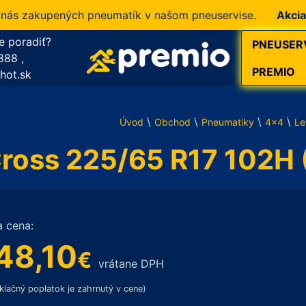
zakupených pneumatík v našom pneuservise.
Akcia!
10 %
e poradiť?
PNEUSER
888
,
PREMIO
hot.sk
\
\
\
\
Úvod
Obchod
Pneumatiky
4x4
Le
Cross 225/65 R17 102H 
a cena:
48,10
€
vrátane DPH
klačný poplatok je zahrnutý v cene)