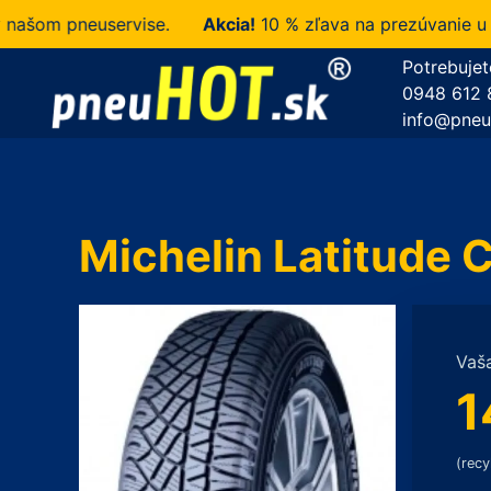
m pneuservise.
Akcia!
10 % zľava na prezúvanie u nás 
Potrebujet
0948 612 
info@pneu
Michelin Latitude 
Vaš
1
(recy