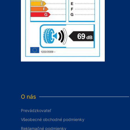
O nás
Prevádzkovateľ
Všeobecné obchodné podmienky
Reklamačné podmienky