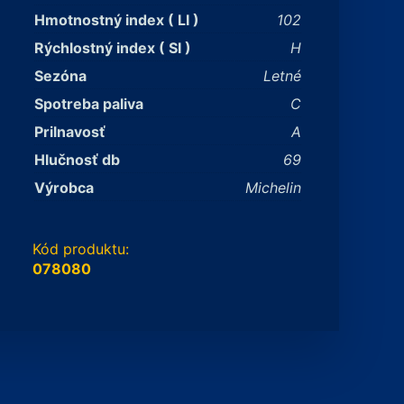
Hmotnostný index ( LI )
102
Rýchlostný index ( SI )
H
Sezóna
Letné
Spotreba paliva
C
Prilnavosť
A
Hlučnosť db
69
Výrobca
Michelin
Kód produktu:
078080