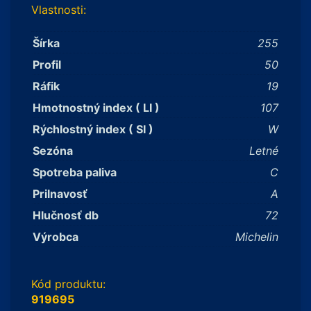
Vlastnosti:
Šírka
255
Profil
50
Ráfik
19
Hmotnostný index ( LI )
107
Rýchlostný index ( SI )
W
Sezóna
Letné
Spotreba paliva
C
Prilnavosť
A
Hlučnosť db
72
Výrobca
Michelin
Kód produktu:
919695