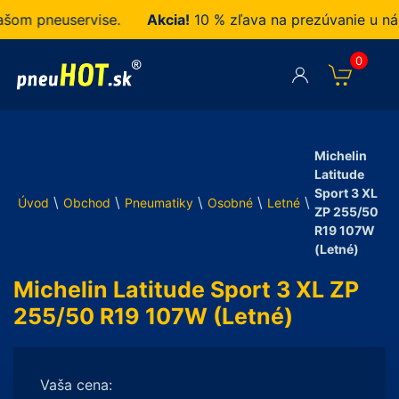
m pneuservise.
Akcia!
10 % zľava na prezúvanie u nás 
0
Michelin
Latitude
Sport 3 XL
\
\
\
\
\
Úvod
Obchod
Pneumatiky
Osobné
Letné
ZP 255/50
R19 107W
(Letné)
Michelin Latitude Sport 3 XL ZP
255/50 R19 107W (Letné)
Vaša cena: