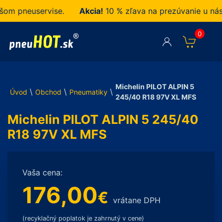
m pneuservise.
Akcia!
10 % zľava na prezúvanie u nás 
0
Michelin PILOT ALPIN 5
\
\
\
Úvod
Obchod
Pneumatiky
245/40 R18 97V XL MFS
Michelin PILOT ALPIN 5 245/40
R18 97V XL MFS
Vaša cena:
176,00
€
vrátane DPH
(recyklačný poplatok je zahrnutý v cene)