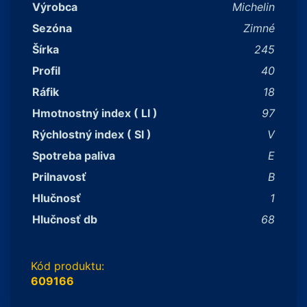
Výrobca
Michelin
Sezóna
Zimné
Šírka
245
Profil
40
Ráfik
18
Hmotnostný index ( LI )
97
Rýchlostný index ( SI )
V
Spotreba paliva
E
Prilnavosť
B
Hlučnosť
1
Hlučnosť db
68
Kód produktu:
609166