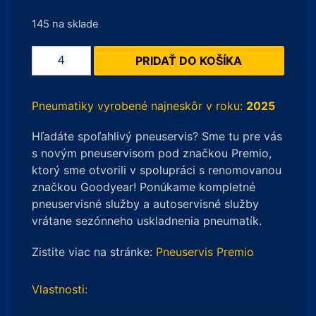
145 na sklade
množstvo
PRIDAŤ DO KOŠÍKA
Michelin
PILOT
ALPIN
Pneumatiky vyrobené najneskôr v roku:
2025
5
Hľadáte spoľahlivý pneuservis? Sme tu pre vás
245/40
s novým pneuservisom pod značkou Premio,
R18
ktorý sme otvorili v spolupráci s renomovanou
97V
značkou Goodyear! Ponúkame kompletné
XL
pneuservisné služby a autoservisné služby
MFS
vrátane sezónneho uskladnenia pneumatík.
Zistite viac na stránke:
Pneuservis Premio
Vlastnosti: