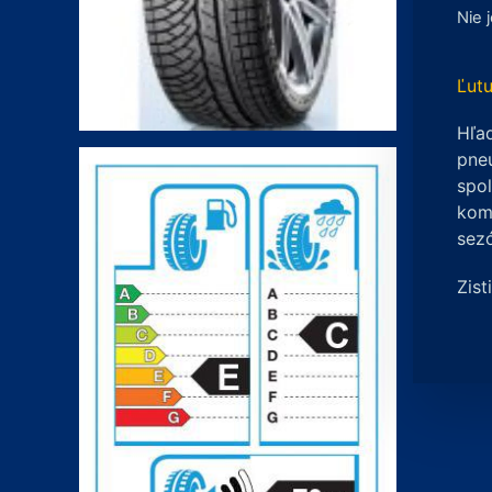
Nie 
Ľutu
Hľad
pneu
spo
komp
sez
Zist