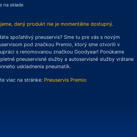
je na sklade
jeme, daný produkt nie je momentálne dostupný.
áte spoľahlivý pneuservis? Sme tu pre vás s novým
servisom pod značkou Premio, ktorý sme otvorili v
lupráci s renomovanou značkou Goodyear! Ponúkame
letné pneuservisné služby a autoservisné služby vrátane
ónneho uskladnenia pneumatík.
ite viac na stránke:
Pneuservis Premio