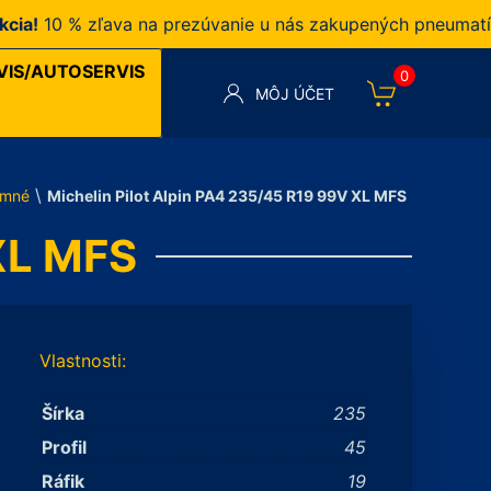
10 % zľava na prezúvanie u nás zakupených pneumatík v n
VIS/AUTOSERVIS
0
MÔJ ÚČET
\
imné
Michelin Pilot Alpin PA4 235/45 R19 99V XL MFS
 XL MFS
Vlastnosti:
Šírka
235
Profil
45
Ráfik
19