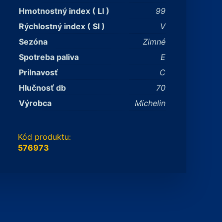
Hmotnostný index ( LI )
99
Rýchlostný index ( SI )
V
Sezóna
Zimné
Spotreba paliva
E
Prilnavosť
C
Hlučnosť db
70
Výrobca
Michelin
Kód produktu:
576973