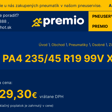
nás zakupených pneumatík v našom pneuservise.
Akcia!
e poradiť?
PNEUSER
888
,
PREMIO
hot.sk
\
\
\
\
Úvod
Obchod
Pneumatiky
Osobné
Z
in PA4 235/45 R19 99V
a cena:
29,30
€
vrátane DPH
klačný poplatok je zahrnutý v cene)