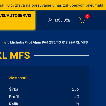
 % zľava na prezúvanie u nás zakupených pneumatík v na
VIS/AUTOSERVIS
0
MÔJ ÚČET
\
imné
Michelin Pilot Alpin PA4 255/40 R18 99V XL MFS
 XL MFS
Vlastnosti:
Šírka
255
Profil
40
Ráfik
18