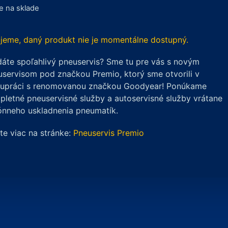
je na sklade
jeme, daný produkt nie je momentálne dostupný.
áte spoľahlivý pneuservis? Sme tu pre vás s novým
servisom pod značkou Premio, ktorý sme otvorili v
lupráci s renomovanou značkou Goodyear! Ponúkame
letné pneuservisné služby a autoservisné služby vrátane
ónneho uskladnenia pneumatík.
ite viac na stránke:
Pneuservis Premio