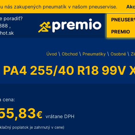
ás zakupených pneumatík v našom pneuservise.
Akcia!
10
e poradiť?
PNEUSER
888
,
PREMIO
hot.sk
\
\
\
\
Úvod
Obchod
Pneumatiky
Osobné
Z
in PA4 255/40 R18 99V
a cena:
55,83
€
vrátane DPH
klačný poplatok je zahrnutý v cene)