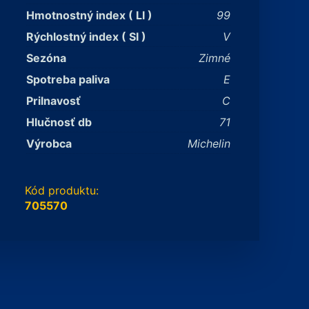
Hmotnostný index ( LI )
99
Rýchlostný index ( SI )
V
Sezóna
Zimné
Spotreba paliva
E
Prilnavosť
C
Hlučnosť db
71
Výrobca
Michelin
Kód produktu:
705570