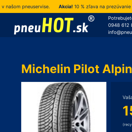
ašom pneuservise.
Akcia!
10 % zľava na prezúvanie u n
Potrebujet
0948 612 
info@pneu
Michelin Pilot Alp
Vaš
1
(recy