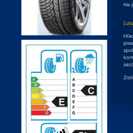
Nie 
Ľutu
Hľad
pneu
spo
komp
sez
Zist