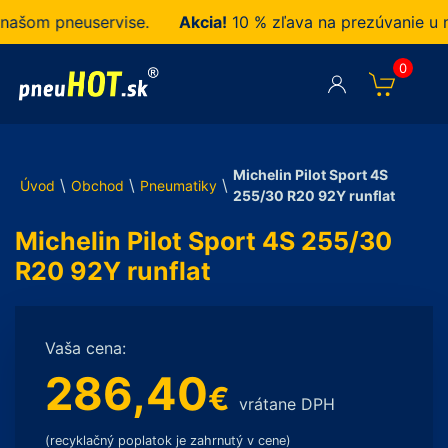
om pneuservise.
Akcia!
10 % zľava na prezúvanie u nás
0
Michelin Pilot Sport 4S
\
\
\
Úvod
Obchod
Pneumatiky
255/30 R20 92Y runflat
Michelin Pilot Sport 4S 255/30
R20 92Y runflat
Vaša cena:
286,40
€
vrátane DPH
(recyklačný poplatok je zahrnutý v cene)