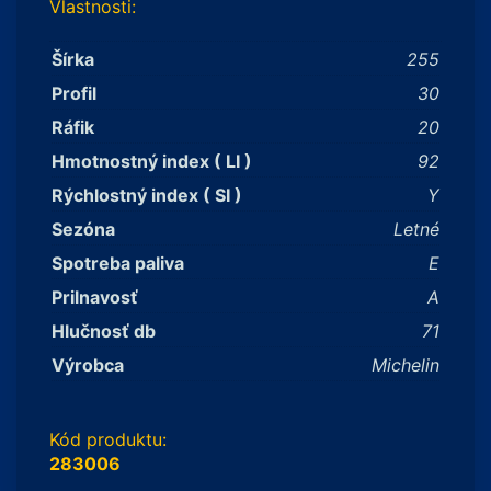
Vlastnosti:
Šírka
255
Profil
30
Ráfik
20
Hmotnostný index ( LI )
92
Rýchlostný index ( SI )
Y
Sezóna
Letné
Spotreba paliva
E
Prilnavosť
A
Hlučnosť db
71
Výrobca
Michelin
Kód produktu:
283006