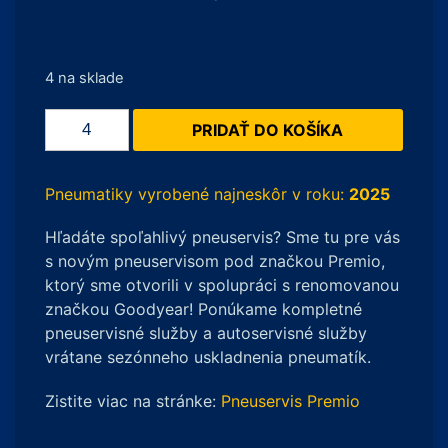
4 na sklade
množstvo
PRIDAŤ DO KOŠÍKA
Michelin
Pilot
Sport
Pneumatiky vyrobené najneskôr v roku:
2025
4S
Hľadáte spoľahlivý pneuservis? Sme tu pre vás
255/30
s novým pneuservisom pod značkou Premio,
R20
ktorý sme otvorili v spolupráci s renomovanou
92Y
značkou Goodyear! Ponúkame kompletné
runflat
pneuservisné služby a autoservisné služby
vrátane sezónneho uskladnenia pneumatík.
Zistite viac na stránke:
Pneuservis Premio