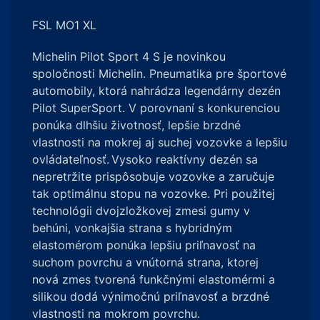
FSL MO1 XL
Michelin Pilot Sport 4 S je novinkou
spoločnosti Michelin. Pneumatika pre športové
automobily, ktorá nahrádza legendárny dezén
Pilot SuperSport. V porovnaní s konkurenciou
ponúka dlhšiu životnosť, lepšie brzdné
vlastnosti na mokrej aj suchej vozovke a lepšiu
ovládateľnosť.
Vysoko reaktívny dezén sa
nepretržite prispôsobuje vozovke a zaručuje
tak optimálnu stopu na vozovke. Pri použitej
technológii dvojzložkovej zmesi gumy v
behúni, vonkajšia strana s hybridným
elastomérom ponúka lepšiu priľnavosť na
suchom povrchu a vnútorná strana, ktorej
nová zmes tvorená funkčnými elastomérmi a
silikou dodá výnimočnú priľnavosť a brzdné
vlastnosti na mokrom povrchu.