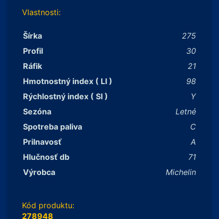
Vlastnosti:
Šírka
275
Profil
30
Ráfik
21
Hmotnostný index ( LI )
98
Rýchlostný index ( SI )
Y
Sezóna
Letné
Spotreba paliva
C
Prilnavosť
A
Hlučnosť db
71
Výrobca
Michelin
Kód produktu:
278948