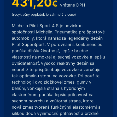
431,20
€
vrátane DPH
(recyklačný poplatok je zahrnutý v cene)
Michelin Pilot Sport 4 S je novinkou
spoločnosti Michelin. Pneumatika pre športové
automobily, ktorá nahrádza legendárny dezén
Pilot SuperSport. V porovnaní s konkurenciou
ponúka dlhšiu životnosť, lepšie brzdné
vlastnosti na mokrej aj suchej vozovke a lepšiu
ovládateľnosť.
Vysoko reaktívny dezén sa
nepretržite prispôsobuje vozovke a zaručuje
tak optimálnu stopu na vozovke. Pri použitej
technológii dvojzložkovej zmesi gumy v
behúni, vonkajšia strana s hybridným
elastomérom ponúka lepšiu priľnavosť na
suchom povrchu a vnútorná strana, ktorej
nová zmes tvorená funkčnými elastomérmi a
silikou dodá výnimočnú priľnavosť a brzdné