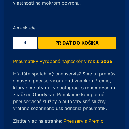
vlastnosti na mokrom povrchu.
4 na sklade
množstvo
PRIDAŤ DO KOŠÍKA
Michelin
PILOT
SPORT
Pneumatiky vyrobené najneskôr v roku:
2025
4S
Hľadáte spoľahlivý pneuservis? Sme tu pre vás
275/30
s novým pneuservisom pod značkou Premio,
R21
ktorý sme otvorili v spolupráci s renomovanou
98Y
značkou Goodyear! Ponúkame kompletné
pneuservisné služby a autoservisné služby
vrátane sezónneho uskladnenia pneumatík.
Zistite viac na stránke:
Pneuservis Premio