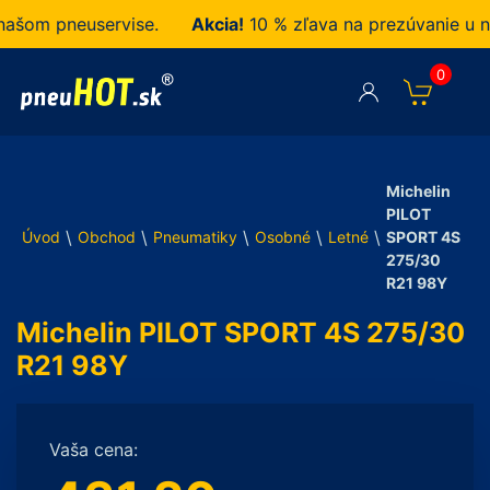
om pneuservise.
Akcia!
10 % zľava na prezúvanie u nás 
0
Michelin
PILOT
\
\
\
\
\
Úvod
Obchod
Pneumatiky
Osobné
Letné
SPORT 4S
275/30
R21 98Y
Michelin PILOT SPORT 4S 275/30
R21 98Y
Vaša cena: