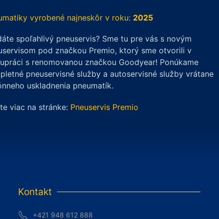
OT
RT
umatiky vyrobené najneskôr v roku:
2025
áte spoľahlivý pneuservis? Sme tu pre vás s novým
/25
servisom pod značkou Premio, ktorý sme otvorili v
lupráci s renomovanou značkou Goodyear! Ponúkame
letné pneuservisné služby a autoservisné služby vrátane
ónneho uskladnenia pneumatík.
ite viac na stránke:
Pneuservis Premio
Kontakt
+421 948 612 888