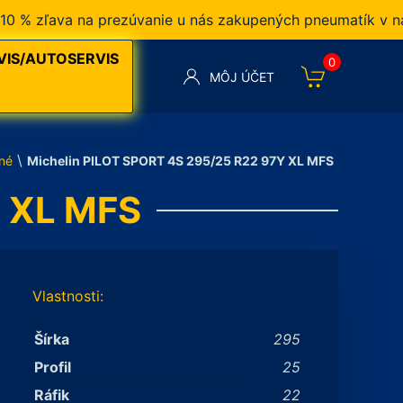
zľava na prezúvanie u nás zakupených pneumatík v našom 
VIS/AUTOSERVIS
0
MÔJ ÚČET
\
né
Michelin PILOT SPORT 4S 295/25 R22 97Y XL MFS
Y XL MFS
Vlastnosti:
Šírka
295
Profil
25
Ráfik
22