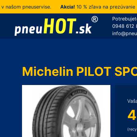
šom pneuservise.
Akcia!
10 % zľava na prezúvanie u ná
Potrebujet
0948 612 
info@pneu
Michelin PILOT SP
Vaš
4
(recy