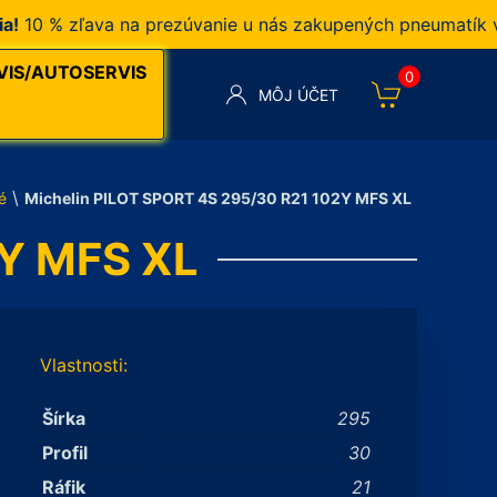
 % zľava na prezúvanie u nás zakupených pneumatík v naš
VIS/AUTOSERVIS
0
MÔJ ÚČET
\
é
Michelin PILOT SPORT 4S 295/30 R21 102Y MFS XL
2Y MFS XL
Vlastnosti:
Šírka
295
Profil
30
Ráfik
21