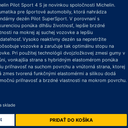
elin Pilot Sport 4 S je novinkou spoločnosti Michelin.
umatika pre športové automobily, ktorá nahrádza
ndárny dezén Pilot SuperSport. V porovnaní s
urenciou ponúka dlhšiu životnosť, lepšie brzdné
tnosti na mokrej aj suchej vozovke a lepšiu
dateľnosť.
Vysoko reaktívny dezén sa nepretržite
pôsobuje vozovke a zaručuje tak optimálnu stopu na
vke. Pri použitej technológii dvojzložkovej zmesi gumy v
úni, vonkajšia strana s hybridným elastomérom ponúka
iu priľnavosť na suchom povrchu a vnútorná strana, ktorej
á zmes tvorená funkčnými elastomérmi a silikou dodá
močnú priľnavosť a brzdné vlastnosti na mokrom povrchu.
a sklade
žstvo
PRIDAŤ DO KOŠÍKA
elin