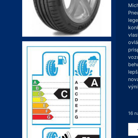
Mich
Pne
lege
konk
vlas
ovlá
pris
vozo
beh
lepš
nov
výni
16 n
mno
Mich