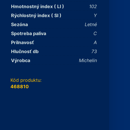
Hmotnostný index ( LI )
102
Rýchlostný index ( SI )
Y
Sezóna
Letné
Spotreba paliva
C
Prilnavosť
A
Hlučnosť db
73
Výrobca
Michelin
Kód produktu:
468810