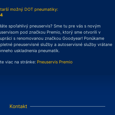
OT
RT
starší možný DOT pneumatiky:
4
/30
áte spoľahlivý pneuservis? Sme tu pre vás s novým
servisom pod značkou Premio, ktorý sme otvorili v
Y
lupráci s renomovanou značkou Goodyear! Ponúkame
letné pneuservisné služby a autoservisné služby vrátane
ónneho uskladnenia pneumatík.
ite viac na stránke:
Pneuservis Premio
Kontakt