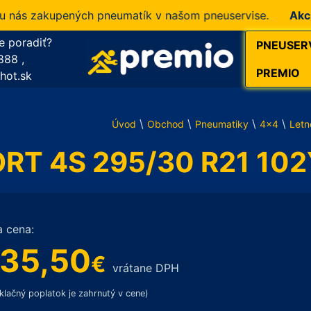
s zakupených pneumatík v našom pneuservise.
Akcia!
10
e poradiť?
PNEUSER
888
,
PREMIO
hot.sk
\
\
\
\
Úvod
Obchod
Pneumatiky
4x4
Letn
ORT 4S 295/30 R21 10
a cena:
35,50
€
vrátane DPH
klačný poplatok je zahrnutý v cene)