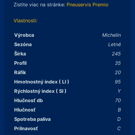
Zistite viac na stránke:
Pneuservis Premio
Vlastnosti:
Výrobca
Michelin
Sezóna
Letné
Šírka
245
Profil
35
Ráfik
20
Hmotnostný index ( LI )
95
Rýchlostný index ( SI )
Y
Hlučnosť db
70
Hlučnosť
B
Spotreba paliva
D
Prilnavosť
C