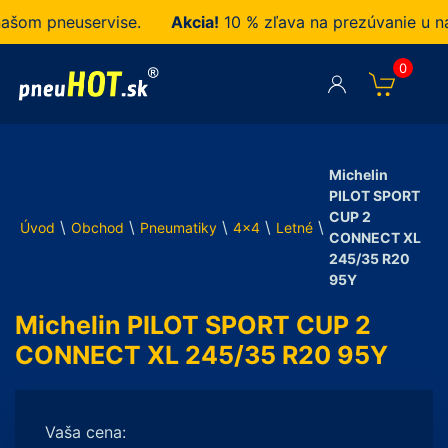
m pneuservise.
Akcia!
10 % zľava na prezúvanie u nás 
0
Michelin
PILOT SPORT
CUP 2
\
\
\
\
\
Úvod
Obchod
Pneumatiky
4x4
Letné
CONNECT XL
245/35 R20
95Y
Michelin PILOT SPORT CUP 2
CONNECT XL 245/35 R20 95Y
Vaša cena: