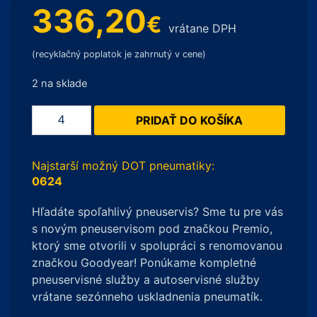
336,20
€
vrátane DPH
(recyklačný poplatok je zahrnutý v cene)
2 na sklade
množstvo
PRIDAŤ DO KOŠÍKA
Michelin
PILOT
SPORT
Najstarší možný DOT pneumatiky:
CUP
0624
2
Hľadáte spoľahlivý pneuservis? Sme tu pre vás
CONNECT
s novým pneuservisom pod značkou Premio,
XL
ktorý sme otvorili v spolupráci s renomovanou
245/35
značkou Goodyear! Ponúkame kompletné
R20
pneuservisné služby a autoservisné služby
95Y
vrátane sezónneho uskladnenia pneumatík.