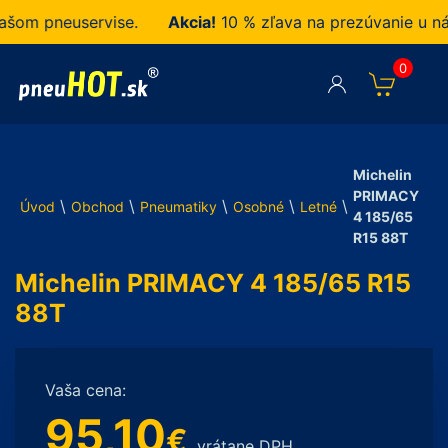
om pneuservise.
Akcia!
10 % zľava na prezúvanie u nás 
0
Michelin
PRIMACY
\
\
\
\
\
Úvod
Obchod
Pneumatiky
Osobné
Letné
4 185/65
R15 88T
Michelin PRIMACY 4 185/65 R15
88T
Vaša cena:
95,10
€
vrátane DPH