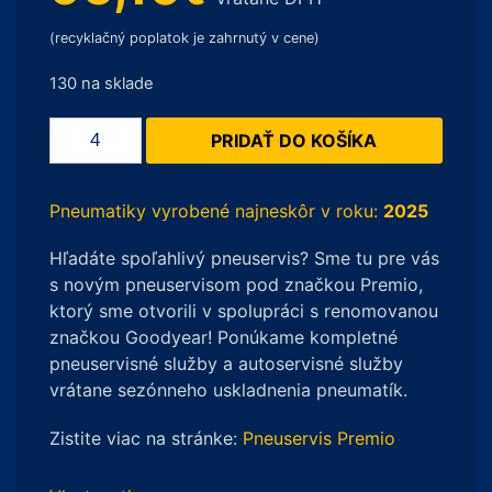
(recyklačný poplatok je zahrnutý v cene)
130 na sklade
množstvo
PRIDAŤ DO KOŠÍKA
Michelin
PRIMACY
4
Pneumatiky vyrobené najneskôr v roku:
2025
185/65
Hľadáte spoľahlivý pneuservis? Sme tu pre vás
R15
s novým pneuservisom pod značkou Premio,
88T
ktorý sme otvorili v spolupráci s renomovanou
značkou Goodyear! Ponúkame kompletné
pneuservisné služby a autoservisné služby
vrátane sezónneho uskladnenia pneumatík.
Zistite viac na stránke:
Pneuservis Premio