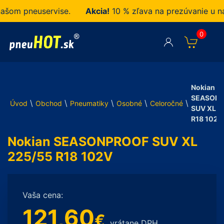
m pneuservise.
Akcia!
10 % zľava na prezúvanie u nás 
0
Nokian
SEASON
\
\
\
\
\
Úvod
Obchod
Pneumatiky
Osobné
Celoročné
SUV XL 2
R18 102V
Nokian SEASONPROOF SUV XL
225/55 R18 102V
Vaša cena:
121,60
€
vrátane DPH