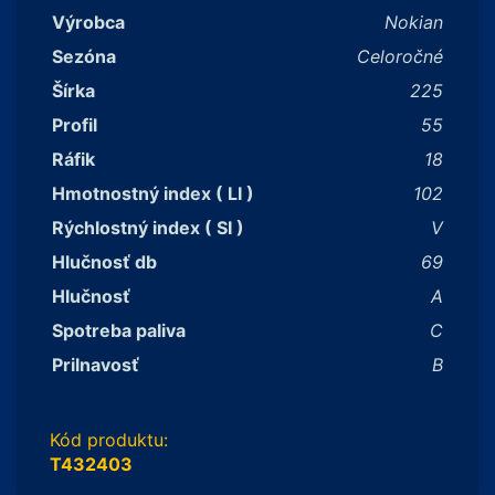
Výrobca
Nokian
Sezóna
Celoročné
Šírka
225
Profil
55
Ráfik
18
Hmotnostný index ( LI )
102
Rýchlostný index ( SI )
V
Hlučnosť db
69
Hlučnosť
A
Spotreba paliva
C
Prilnavosť
B
Kód produktu:
T432403