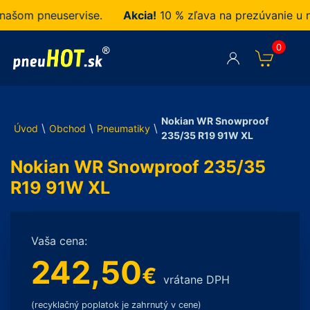
om pneuservise.
Akcia!
10 % zľava na prezúvanie u nás
0
Nokian WR Snowproof
\
\
\
Úvod
Obchod
Pneumatiky
235/35 R19 91W XL
Nokian WR Snowproof 235/35
R19 91W XL
Vaša cena:
242,50
€
vrátane DPH
(recyklačný poplatok je zahrnutý v cene)