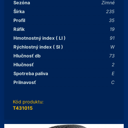
Sezóna
Zimné
Šírka
235
Profil
35
Ráfik
19
Hmotnostný index ( LI )
91
Rýchlostný index ( SI )
W
Hlučnosť db
73
Hlučnosť
2
Spotreba paliva
E
Prilnavosť
C
Kód produktu:
T431015