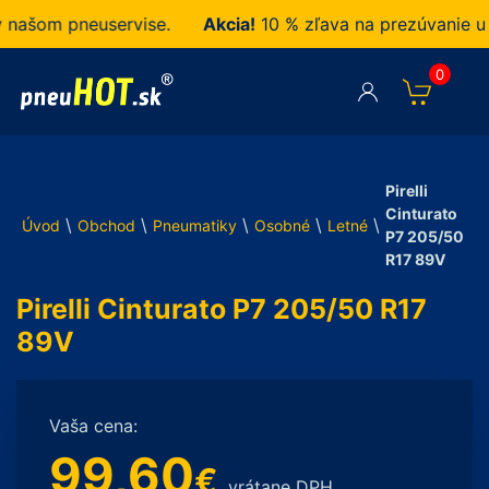
šom pneuservise.
Akcia!
10 % zľava na prezúvanie u ná
0
Pirelli
Cinturato
\
\
\
\
\
Úvod
Obchod
Pneumatiky
Osobné
Letné
P7 205/50
R17 89V
Pirelli Cinturato P7 205/50 R17
89V
Vaša cena:
99,60
€
vrátane DPH