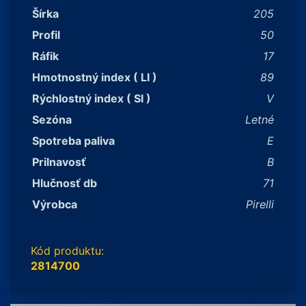
Šírka
205
Profil
50
Ráfik
17
Hmotnostný index ( LI )
89
Rýchlostný index ( SI )
V
Sezóna
Letné
Spotreba paliva
E
Prilnavosť
B
Hlučnosť db
71
Výrobca
Pirelli
Kód produktu:
2814700